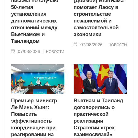
письма по случаю
(Доймой) Вьетнама
50-летия
помогает Лаосу в
установления
строительстве
дипломатических
независимой и
отношений между
самостоятельной
Вьетнамом и
экономики
Таиландом
07/08/2026
НОВОСТИ
07/08/2026
НОВОСТИ
Премьер-министр
Вьетнам и Таиланд
Ле Минь Хынг:
договорились о
Повысить
практической
эффективность
реализации
координации при
Стратегии «трёх
реагировании на
взаимосвязей»