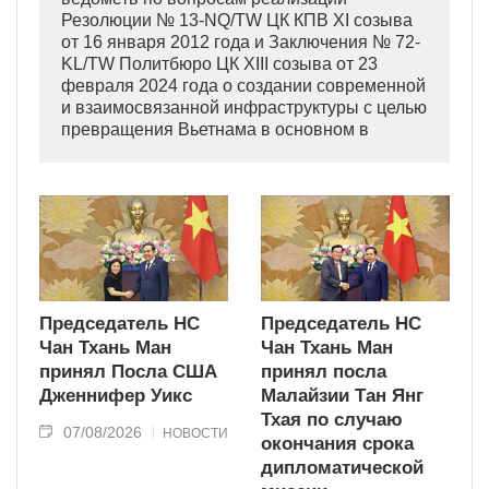
Резолюции № 13-NQ/TW ЦК КПВ XI созыва
от 16 января 2012 года и Заключения № 72-
KL/TW Политбюро ЦК XIII созыва от 23
февраля 2024 года о создании современной
и взаимосвязанной инфраструктуры с целью
превращения Вьетнама в основном в
индустриально развитую страну
современного типа.
Председатель НС
Председатель НС
Чан Тхань Ман
Чан Тхань Ман
принял Посла США
принял посла
Дженнифер Уикс
Малайзии Тан Янг
Тхая по случаю
07/08/2026
НОВОСТИ
окончания срока
дипломатической