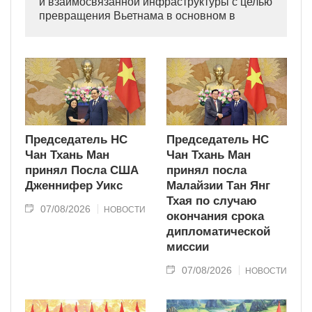
и взаимосвязанной инфраструктуры с целью
превращения Вьетнама в основном в
индустриально развитую страну
современного типа.
Председатель НС
Председатель НС
Чан Тхань Ман
Чан Тхань Ман
принял Посла США
принял посла
Дженнифер Уикс
Малайзии Тан Янг
Тхая по случаю
07/08/2026
НОВОСТИ
окончания срока
дипломатической
миссии
07/08/2026
НОВОСТИ