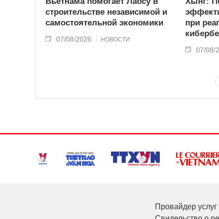
Вьетнама помогает Лаосу в
Хынг: П
строительстве независимой и
эффекти
самостоятельной экономики
при реа
кибербе
07/08/2026
НОВОСТИ
07/08/
Провайдер услуг 
Свидельство о р