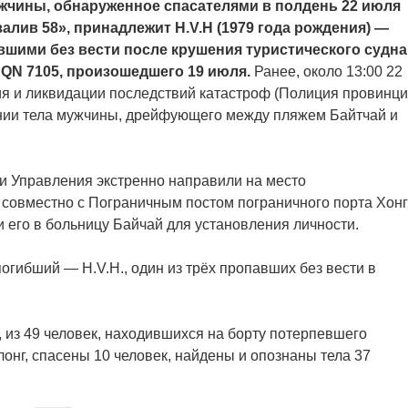
жчины, обнаруженное спасателями в полдень 22 июля
алив 58», принадлежит H.V.H (1979 года рождения) —
вшими без вести после крушения туристического судна
 QN 7105, произошедшего 19 июля.
Ранее, около 13:00 22
ия и ликвидации последствий катастроф (Полиция провинц
нии тела мужчины, дрейфующего между пляжем Байтчай и
и Управления экстренно направили на место
 совместно с Пограничным постом пограничного порта Хон
и его в больницу Байчай для установления личности.
погибший — H.V.H., один из трёх пропавших без вести в
, из 49 человек, находившихся на борту потерпевшего
онг, спасены 10 человек, найдены и опознаны тела 37