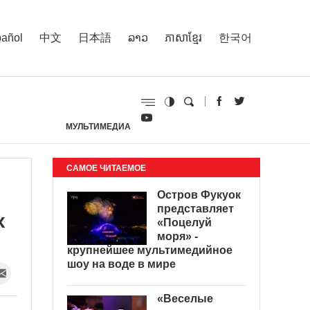
añol
中文
日本語
ລາວ
ភាសាខ្មែរ
한국어
МУЛЬТИМЕДИА
И
САМОЕ ЧИТАЕМОЕ
Остров Фукуок
представляет
х
«Поцелуй
моря» -
крупнейшее мультимедийное
шоу на воде в мире
«Веселые