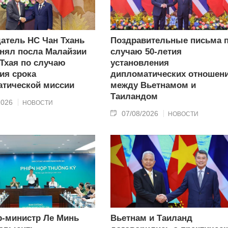
атель НС Чан Тхань
Поздравительные письма 
нял посла Малайзии
случаю 50-летия
 Тхая по случаю
установления
ия срока
дипломатических отношен
тической миссии
между Вьетнамом и
Таиландом
2026
НОВОСТИ
07/08/2026
НОВОСТИ
-министр Ле Минь
Вьетнам и Таиланд