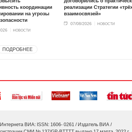
овысить
договорились о практичес
вность координации
реализации Стратегии «трё
гировании на угрозы
взаимосвязей»
зопасности
07/08/2026
НОВОСТИ
2026
НОВОСТИ
ПОДРОБНЕЕ
Интернета ВИА: ISSN: 1606- 0261 / Издатель ВИА /
егистрации СМИ № 137/GP-BTTTT выдано 17 марта, 2022 г.