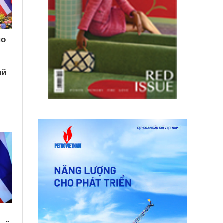
по
ий