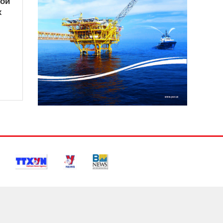
кой
х