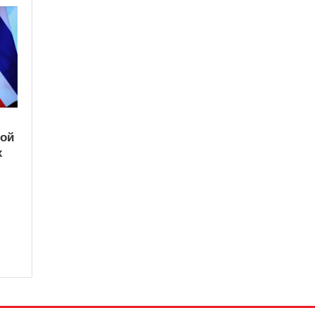
кой
х