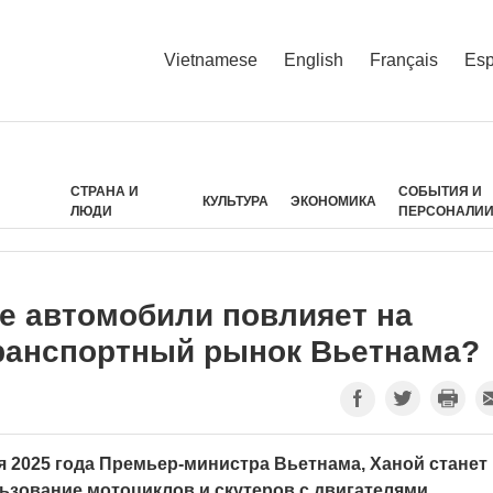
Vietnamese
English
Français
Esp
СТРАНА И
СОБЫТИЯ И
КУЛЬТУРА
ЭКОНОМИКА
ЛЮДИ
ПЕРСОНАЛИ
ые автомобили повлияет на
ранспортный рынок Вьетнама?
я 2025 года Премьер-министра Вьетнама, Ханой станет
ьзование мотоциклов и скутеров с двигателями