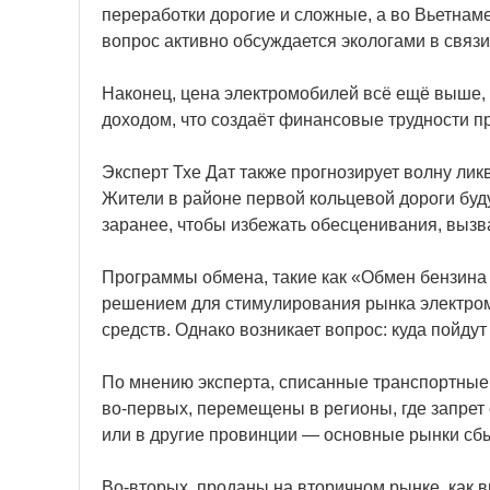
переработки дорогие и сложные, а во Вьетнаме
вопрос активно обсуждается экологами в связ
Наконец, цена электромобилей всё ещё выше, 
доходом, что создаёт финансовые трудности п
Эксперт Тхе Дат также прогнозирует волну ли
Жители в районе первой кольцевой дороги буд
заранее, чтобы избежать обесценивания, вызв
Программы обмена, такие как «Обмен бензина 
решением для стимулирования рынка электром
средств. Однако возникает вопрос: куда пойду
По мнению эксперта, списанные транспортные
во-первых, перемещены в регионы, где запрет 
или в другие провинции — основные рынки сбы
Во-вторых, проданы на вторичном рынке, как вн