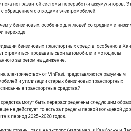
 пока нет развитой системы переработки аккумуляторов. Э
и с обращением с отходами электромобилей.
чем у бензиновых, особенно для людей со средним и низки
ри переходе.
квидации бензиновых транспортных средств, особенно в Хан
ут стремиться продавать свои автомобили и мотоциклы
анного запретом на движение.
на электричество» от VinFast, представляются разумным
обилей и утилизации старых бензиновых транспортных
т списанные транспортные средства?
 средства могут быть перераспределены следующим образ
ещё не действует, то есть за пределы первой кольцевой до
та в период 2025–2028 годов.
утри страны, так и на экспорт (например, в Камбоджу и Лао