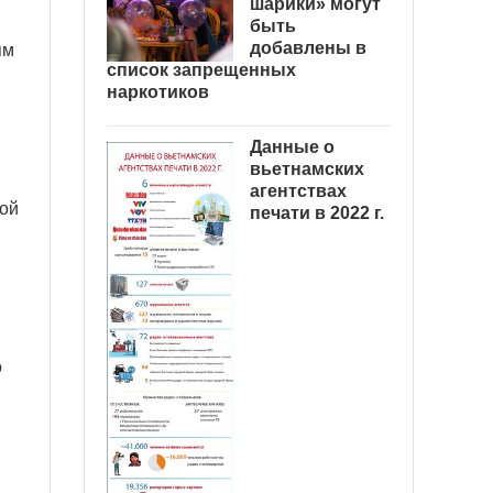
шарики» могут
быть
добавлены в
ям
список запрещенных
наркотиков
Данные о
вьетнамских
агентствах
ной
печати в 2022 г.
о