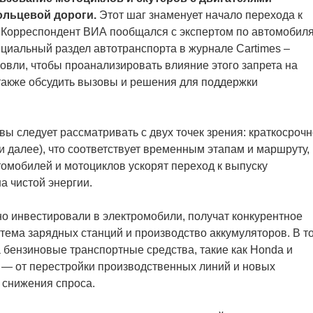
ольцевой дороги.
Этот шаг знаменует начало перехода к
. Корреспондент ВИА пообщался с экспертом по автомобил
ециальный раздел автотранспорта в журнале Cartimes –
вли, чтобы проанализировать влияние этого запрета на
также обсудить вызовы и решения для поддержки
вы следует рассматривать с двух точек зрения: краткосроч
. и далее), что соответствует временным этапам и маршруту,
омобилей и мотоциклов ускорят переход к выпуску
а чистой энергии.
ьно инвестировали в электромобили, получат конкурентное
стема зарядных станций и производство аккумуляторов. В т
 бензиновые транспортные средства, такие как Honda и
 — от перестройки производственных линий и новых
 снижения спроса.