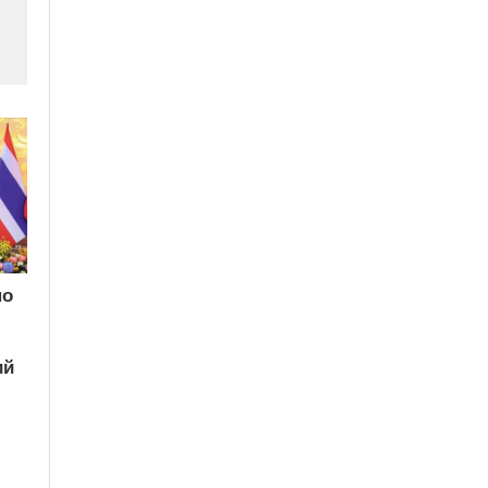
по
ий