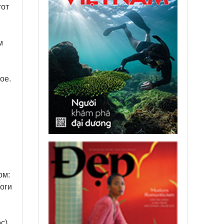
тот
м
ое.
ом:
роги
с).