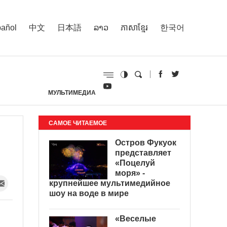
añol
中文
日本語
ລາວ
ភាសាខ្មែរ
한국어
МУЛЬТИМЕДИА
И
САМОЕ ЧИТАЕМОЕ
Остров Фукуок
представляет
«Поцелуй
моря» -
крупнейшее мультимедийное
шоу на воде в мире
«Веселые