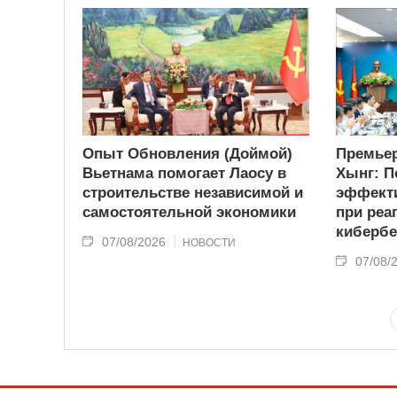
Опыт Обновления (Доймой)
Премьер
Вьетнама помогает Лаосу в
Хынг: П
строительстве независимой и
эффекти
самостоятельной экономики
при реа
кибербе
07/08/2026
НОВОСТИ
07/08/