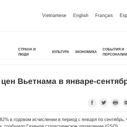
Vietnamese
English
Français
Esp
СТРАНА И
СОБЫТИЯ И
КУЛЬТУРА
ЭКОНОМИКА
ЛЮДИ
ПЕРСОНАЛИ
 цен Вьетнама в январе-сентяб
82% в годовом исчислении в период с января по сентябрь, 
, сообщило Главное статистическое управление (GSO).