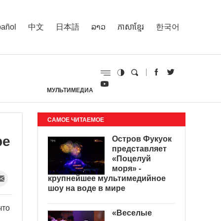
añol
中文
日本語
ລາວ
ភាសាខ្មែរ
한국어
МУЛЬТИМЕДИА
И
САМОЕ ЧИТАЕМОЕ
ре
Остров Фукуок
представляет
«Поцелуй
моря» -
крупнейшее мультимедийное
шоу на воде в мире
что
«Веселые