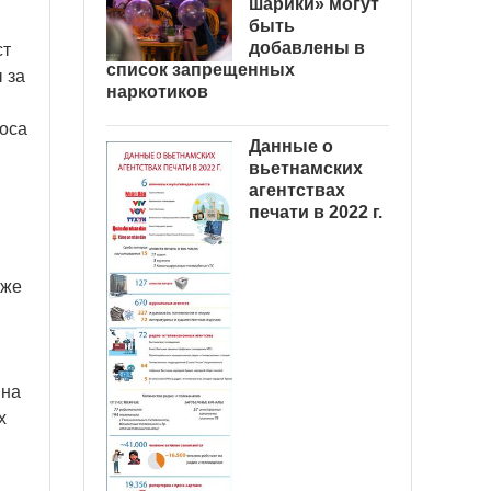
шарики» могут
быть
добавлены в
ст
список запрещенных
 за
наркотиков
роса
Данные о
вьетнамских
агентствах
печати в 2022 г.
 же
 на
х