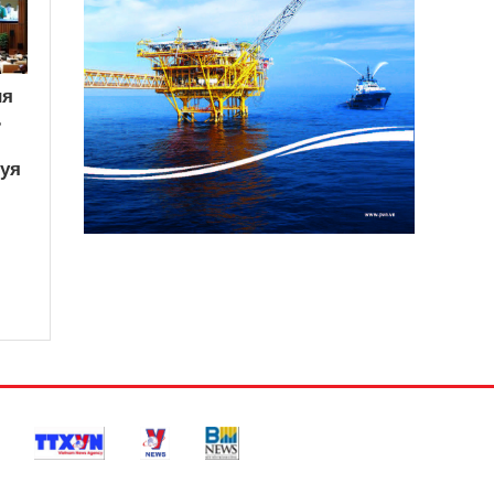
ия
ь
вуя