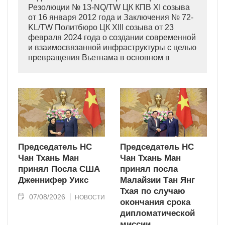
Резолюции № 13-NQ/TW ЦК КПВ XI созыва
от 16 января 2012 года и Заключения № 72-
KL/TW Политбюро ЦК XIII созыва от 23
февраля 2024 года о создании современной
и взаимосвязанной инфраструктуры с целью
превращения Вьетнама в основном в
индустриально развитую страну
современного типа.
Председатель НС
Председатель НС
Чан Тхань Ман
Чан Тхань Ман
принял Посла США
принял посла
Дженнифер Уикс
Малайзии Тан Янг
Тхая по случаю
07/08/2026
НОВОСТИ
окончания срока
дипломатической
миссии