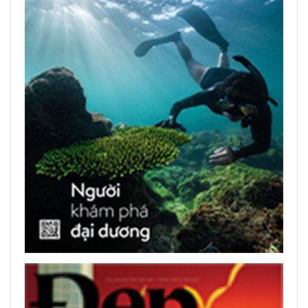
Вьетнам - идеальное
направление для цифровых
кочевников
Журнал ОАЭ назвал Фукуок
«глобальным туристическим
центром» 2026 года
ЧИТАТЬ ПЕЧАТНЫЕ ПУБЛИКАЦИИ