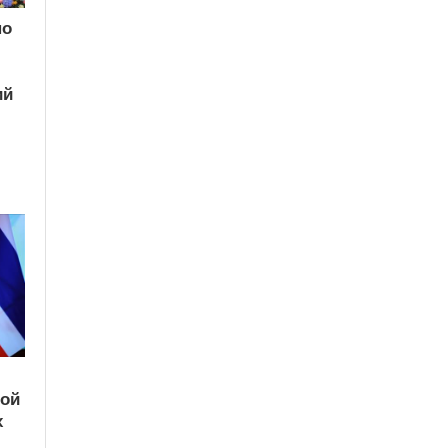
по
ий
кой
х