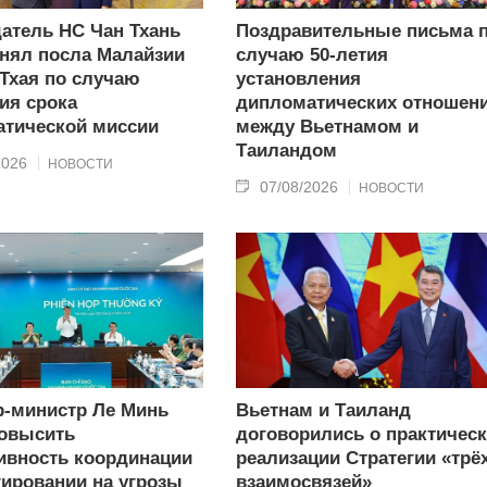
атель НС Чан Тхань
Поздравительные письма 
нял посла Малайзии
случаю 50-летия
 Тхая по случаю
установления
ия срока
дипломатических отношен
тической миссии
между Вьетнамом и
Таиландом
2026
НОВОСТИ
07/08/2026
НОВОСТИ
-министр Ле Минь
Вьетнам и Таиланд
овысить
договорились о практичес
вность координации
реализации Стратегии «трё
гировании на угрозы
взаимосвязей»