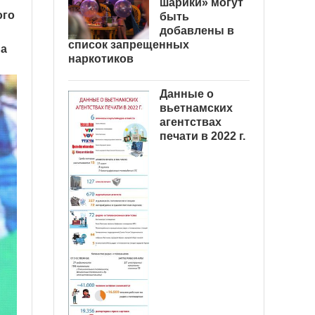
шарики» могут
ого
быть
добавлены в
список запрещенных
на
наркотиков
Данные о
вьетнамских
агентствах
печати в 2022 г.