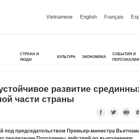
Vietnamese
English
Français
Esp
СТРАНА И
СОБЫТИЯ И
КУЛЬТУРА
ЭКОНОМИКА
ЛЮДИ
ПЕРСОНАЛИ
 устойчивое развитие срединны
ной части страны
окай под председательством Премьер-министра Вьетнам
по реализации Программы действий по выполнению