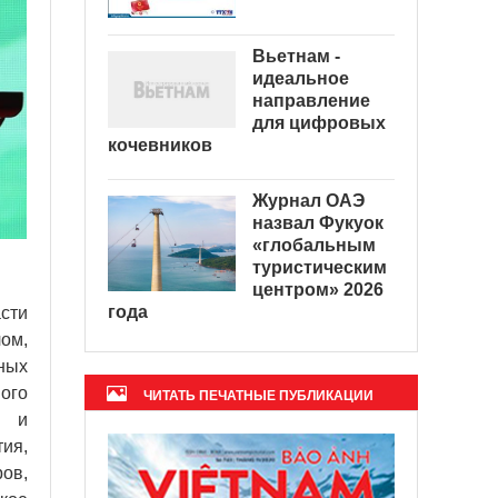
Вьетнам -
идеальное
направление
для цифровых
кочевников
Журнал ОАЭ
назвал Фукуок
«глобальным
туристическим
центром» 2026
года
сти
ом,
ных
ого
ЧИТАТЬ ПЕЧАТНЫЕ ПУБЛИКАЦИИ
ы и
ия,
ов,