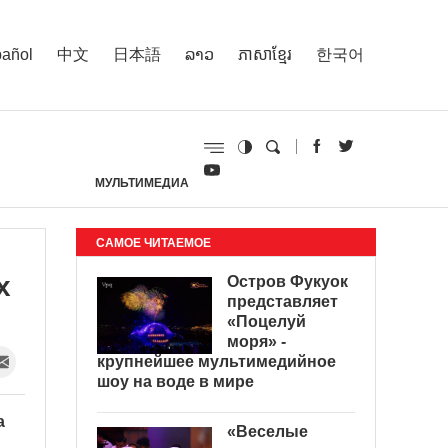
añol
中文
日本語
ລາວ
ភាសាខ្មែរ
한국어
МУЛЬТИМЕДИА
И
САМОЕ ЧИТАЕМОЕ
х
Остров Фукуок
представляет
«Поцелуй
моря» -
крупнейшее мультимедийное
шоу на воде в мире
а
«Веселые