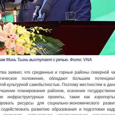
м Минь Тьинь выступает с речью. Фото: VNA
тва заявил, что срединные и горные районы северной ча
ическое положение, обладают большим потенциал
той культурной самобытностью. Поэтому местностям в дан
учшении планирования районов, освоении государственн
кие инфраструктурные проекты, такие как аэропорт
ровать ресурсы для социально-экономического развит
содействовать развитию образования и подготовки кадр