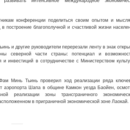
развивать интенсивное международное экономичес
тникам конференции поделиться своим опытом и мысля
д в построение благополучной и счастливой жизни населе
инь и другие руководители перерезали ленту в знак откр
ны северной части страны: потенциал и возможност
 и инвестиций в сотрудничестве с Министерством культу
Фам Минь Тьинь проверил ход реализации ряда ключе
кт аэропорта Шапа в общине Камкон уезда Баойен, осмот
ной реализации зоны трансграничного экономическ
асположенном в приграничной экономической зоне Лаокай.