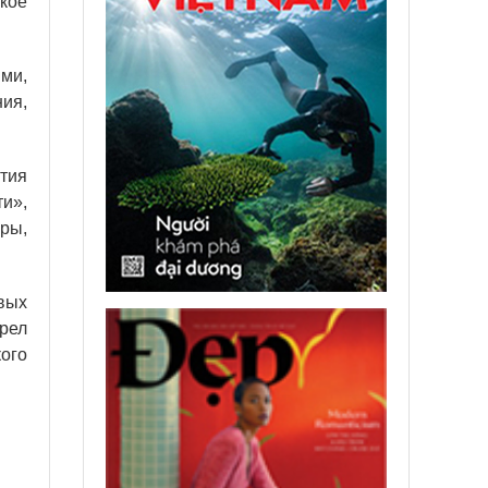
кое
ми,
ния,
ытия
и»,
ры,
вых
рел
ого