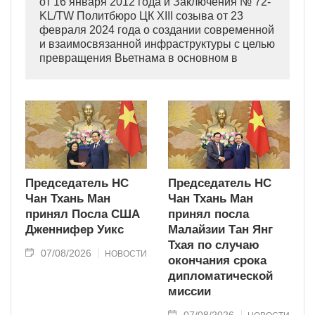
от 16 января 2012 года и Заключения № 72-
KL/TW Политбюро ЦК XIII созыва от 23
февраля 2024 года о создании современной
и взаимосвязанной инфраструктуры с целью
превращения Вьетнама в основном в
индустриально развитую страну
современного типа.
Председатель НС
Председатель НС
Чан Тхань Ман
Чан Тхань Ман
принял Посла США
принял посла
Дженнифер Уикс
Малайзии Тан Янг
Тхая по случаю
07/08/2026
НОВОСТИ
окончания срока
дипломатической
миссии
07/08/2026