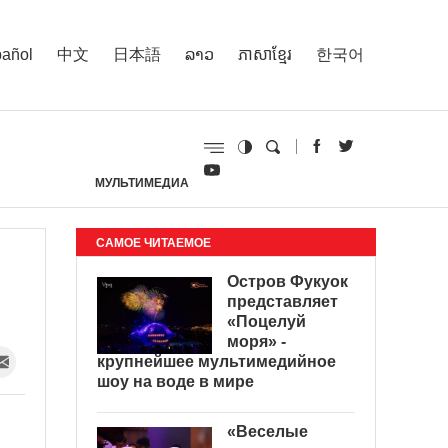
añol
中文
日本語
ລາວ
ភាសាខ្មែរ
한국어
МУЛЬТИМЕДИА
И
САМОЕ ЧИТАЕМОЕ
Остров Фукуок
представляет
«Поцелуй
моря» -
крупнейшее мультимедийное
шоу на воде в мире
«Веселые