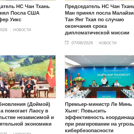
атель НС Чан Тхань
Председатель НС Чан Тхан
инял Посла США
Ман принял посла Малайзи
фер Уикс
Тан Янг Тхая по случаю
окончания срока
2026
НОВОСТИ
дипломатической миссии
07/08/2026
НОВОСТИ
бновления (Доймой)
Премьер-министр Ле Минь
а помогает Лаосу в
Хынг: Повысить
льстве независимой и
эффективность координац
ятельной экономики
при реагировании на угроз
кибербезопасности