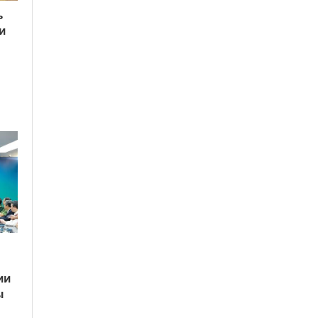
ь
и
ии
ы