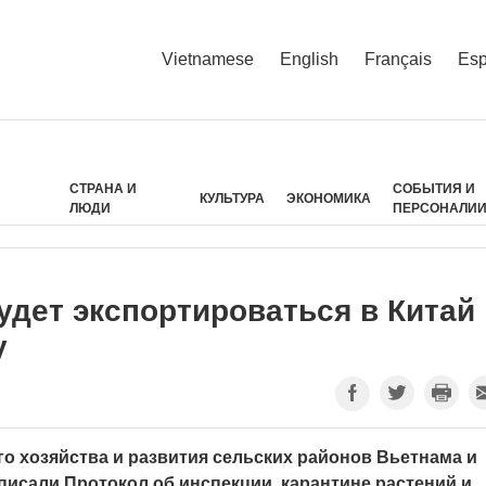
Vietnamese
English
Français
Esp
СТРАНА И
СОБЫТИЯ И
КУЛЬТУРА
ЭКОНОМИКА
ЛЮДИ
ПЕРСОНАЛИ
дет экспортироваться в Китай
у
го хозяйства и развития сельских районов Вьетнама и
писали Протокол об инспекции, карантине растений и