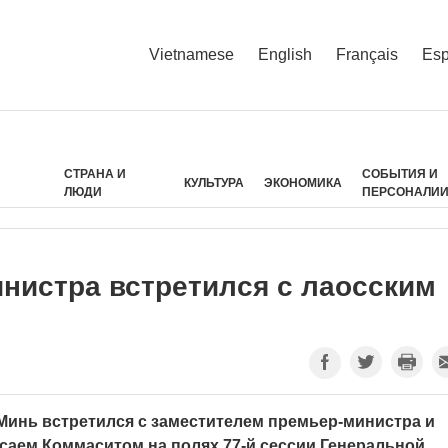
Vietnamese
English
Français
Esp
СТРАНА И
СОБЫТИЯ И
КУЛЬТУРА
ЭКОНОМИКА
ЛЮДИ
ПЕРСОНАЛИ
нистра встретился с лаосским
инь встретился с заместителем премьер-министра и
аем Коммаситом на полях 77-й сессии Генеральной