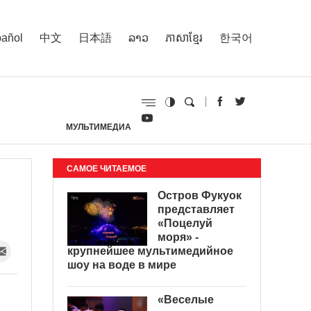
añol
中文
日本語
ລາວ
ភាសាខ្មែរ
한국어
МУЛЬТИМЕДИА
И
САМОЕ ЧИТАЕМОЕ
Остров Фукуок
представляет
«Поцелуй
моря» -
крупнейшее мультимедийное
шоу на воде в мире
«Веселые