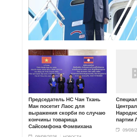
Председатель НС Чан Тхань
Специа
Ман посетит Лаос для
Централ
выражения скорби по случаю
Народн
кончины товарища
партии 
Сайсомфона Фомвихана
09/08/
09/08/2026