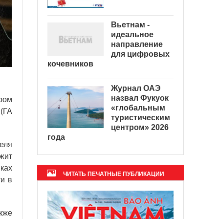
Вьетнам -
идеальное
направление
для цифровых
кочевников
Журнал ОАЭ
назвал Фукуок
ром
«глобальным
(ГА
туристическим
центром» 2026
года
еля
лжит
ках
ЧИТАТЬ ПЕЧАТНЫЕ ПУБЛИКАЦИИ
и в
кже