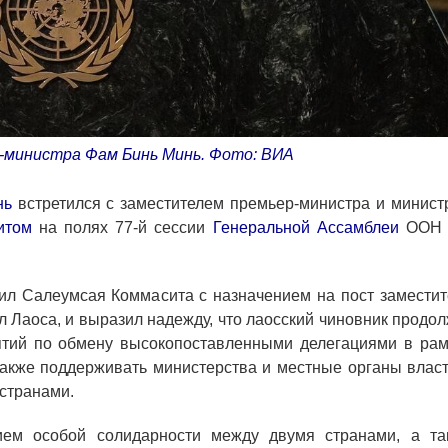
министра Фам Бинь Минь. Фото: ВИА
нь
встретился с заместителем премьер-министра и минист
итом
на полях 77-й сессии
Генеральной Ассамблеи
ООН 
ил Салеумсая Коммасита с назначением на пост заместит
 Лаоса, и выразил надежду, что лаосский чиновник продо
ятий по обмену высокопоставленными делегациями в рам
также поддерживать министерства и местные органы власт
странами.
ем особой солидарности между двумя странами, а та