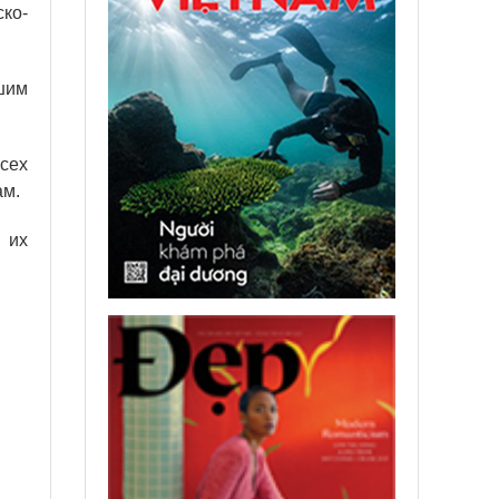
ско-
шим
.
сех
ам.
 их