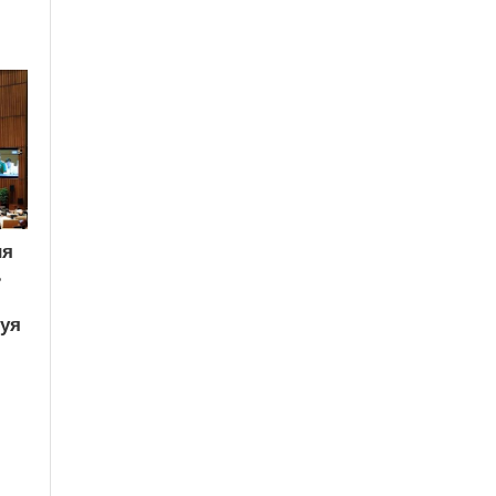
ия
ь
вуя