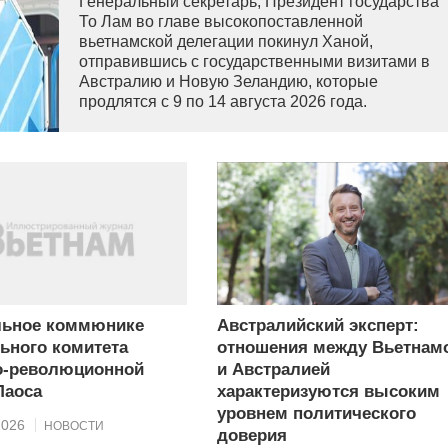
Генеральный секретарь, Президент государства
То Лам во главе высокопоставленной
вьетнамской делегации покинул Ханой,
отправившись с государственными визитами в
Австралию и Новую Зеландию, которые
продлятся с 9 по 14 августа 2026 года.
льное коммюнике
Австралийский эксперт:
ьного комитета
отношения между Вьетнам
о-революционной
и Австралией
Лаоса
характеризуются высоким
уровнем политического
2026
НОВОСТИ
доверия