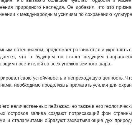
ледия, это вызвало большое чувство гордости и измен
ения природного наследия. Он добавил, что это призна
инении к международным усилиям по сохранению культурн
омным потенциалом, продолжает развиваться и укреплять 
идается, что в будущем он станет ведущим направлен
кающим посетителей со всех уголков земного шара.
трировал свою устойчивость и непреходящую ценность. Чт
тнама, необходимо продолжать прилагать усилия для охра
 его величественных пейзажах, но также в его геологическ
овых островов залива создают потрясающий фон странны
ами и сталагмитами образуют захватывающие дух природ