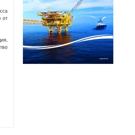
сса
 от
дия,
тво