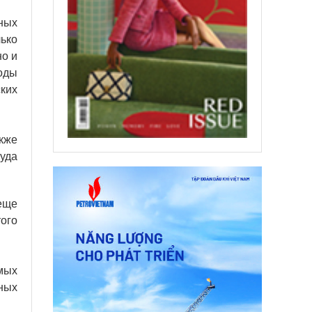
ных
ько
но и
оды
ких
акже
чуда
еще
того
мых
ных