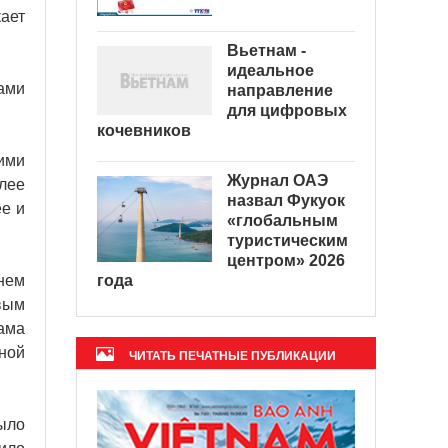
ает
Вьетнам -
идеальное
ами
направление
для цифровых
кочевников
ими
Журнал ОАЭ
лее
назвал Фукуок
ее и
«глобальным
туристическим
центром» 2026
года
днем
вым
нама
ной
ЧИТАТЬ ПЕЧАТНЫЕ ПУБЛИКАЦИИ
было