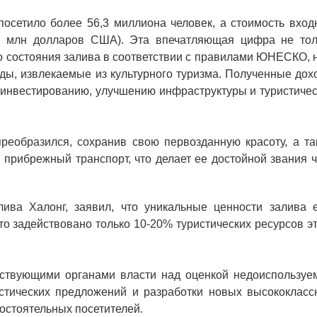
посетило более 56,3 миллиона человек, а стоимость вход
56 млн долларов США). Эта впечатляющая цифра не тол
о состояния залива в соответствии с правилами ЮНЕСКО, 
ды, извлекаемые из культурного туризма. Полученные дох
еинвестированию, улучшению инфраструктуры и туристичес
 преобразился, сохранив свою первозданную красоту, а т
 прибрежный транспорт, что делает ее достойной звания 
лива Халонг, заявил, что уникальные ценности залива 
то задействовано только 10-20% туристических ресурсов э
етствующими органами власти над оценкой недоиспользуе
стических предложений и разработки новых высококласс
остоятельных посетителей.