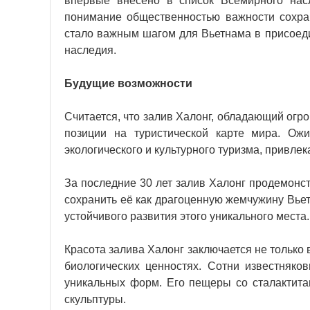
впервые внесено в список Всемирного нас
понимание общественностью важности сохран
стало важным шагом для Вьетнама в присоед
наследия.
Будущие возможности
Считается, что залив Халонг, обладающий огр
позиции на туристической карте мира. Ож
экологического и культурного туризма, привле
За последние 30 лет залив Халонг продемонс
сохранить её как драгоценную жемчужину Вье
устойчивого развития этого уникального места.
Красота залива Халонг заключается не только в
биологических ценностях. Сотни известняк
уникальных форм. Его пещеры со сталактит
скульптуры.