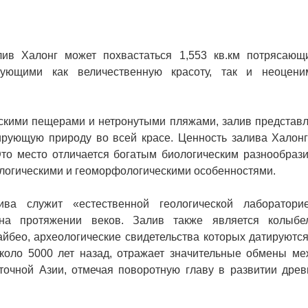
лив Халонг может похвастаться 1,553 кв.км потрясающ
ующими как величественную красоту, так и неоцени
скими пещерами и нетронутыми пляжами, залив представл
ирующую природу во всей красе. Ценность залива Халонг
то место отличается богатым биологическим разнообрази
ологическими и геоморфологическими особенностями.
ва служит «естественной геологической лабораторие
а протяжении веков. Залив также является колыбе
Кайбео, археологические свидетельства которых датируютс
около 5000 лет назад, отражает значительные обмены ме
очной Азии, отмечая поворотную главу в развитии древ