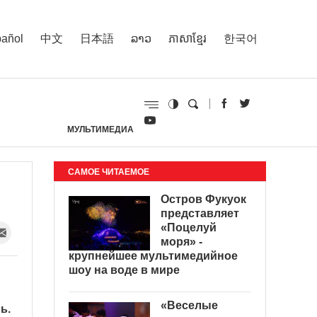
añol
中文
日本語
ລາວ
ភាសាខ្មែរ
한국어
МУЛЬТИМЕДИА
И
САМОЕ ЧИТАЕМОЕ
Остров Фукуок
представляет
«Поцелуй
моря» -
крупнейшее мультимедийное
шоу на воде в мире
«Веселые
ь.