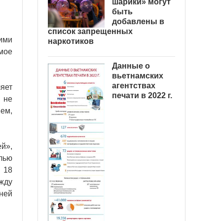
шарики» могут
быть
добавлены в
список запрещенных
ими
наркотиков
мое
Данные о
вьетнамских
агентствах
яет
печати в 2022 г.
 не
ем,
й»,
лью
я 18
жду
ней