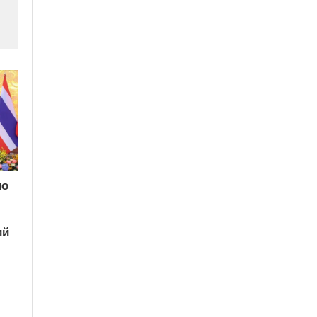
по
ий