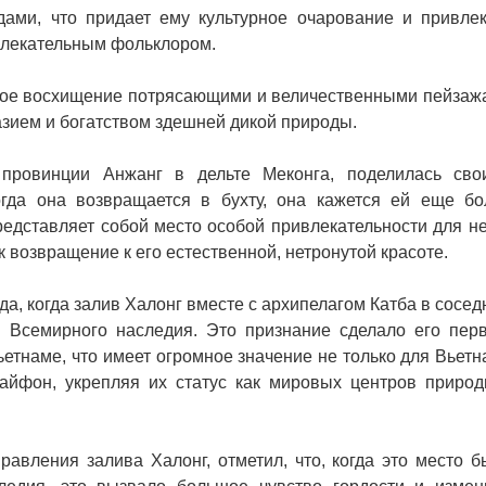
ами, что придает ему культурное очарование и привлек
увлекательным фольклором.
свое восхищение потрясающими и величественными пейзаж
азием и богатством здешней дикой природы.
провинции Анжанг в дельте Меконга, поделилась сво
огда она возвращается в бухту, она кажется ей еще бо
редставляет собой место особой привлекательности для н
 возвращение к его естественной, нетронутой красоте.
а, когда залив Халонг вместе с архипелагом Катба в сосе
 Всемирного наследия. Это признание сделало его пер
етнаме, что имеет огромное значение не только для Вьет
айфон, укрепляя их статус как мировых центров природ
равления залива Халонг, отметил, что, когда это место 