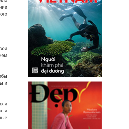
ило
ние
ого
свои
ием
обы
ны и
их и
х и
ные