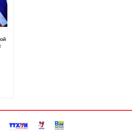
кой
х