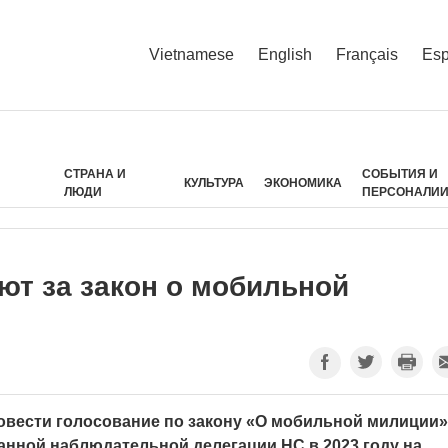
Vietnamese
English
Français
Esp
СТРАНА И
СОБЫТИЯ И
КУЛЬТУРА
ЭКОНОМИКА
ЛЮДИ
ПЕРСОНАЛИ
ют за закон о мобильной
овести голосование по закону «О мобильной милиции»
нной наблюдательной делегации НС в 2023 году на