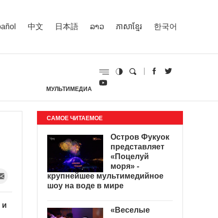
añol
中文
日本語
ລາວ
ភាសាខ្មែរ
한국어
МУЛЬТИМЕДИА
И
САМОЕ ЧИТАЕМОЕ
Остров Фукуок
представляет
«Поцелуй
моря» -
крупнейшее мультимедийное
шоу на воде в мире
 и
«Веселые