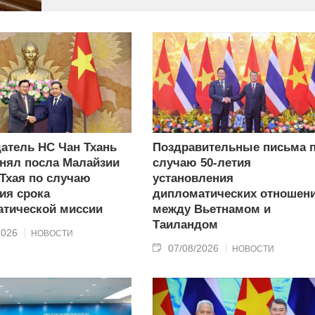
современного типа.
атель НС Чан Тхань
Поздравительные письма 
нял посла Малайзии
случаю 50-летия
 Тхая по случаю
установления
ия срока
дипломатических отношен
тической миссии
между Вьетнамом и
Таиландом
2026
НОВОСТИ
07/08/2026
НОВОСТИ