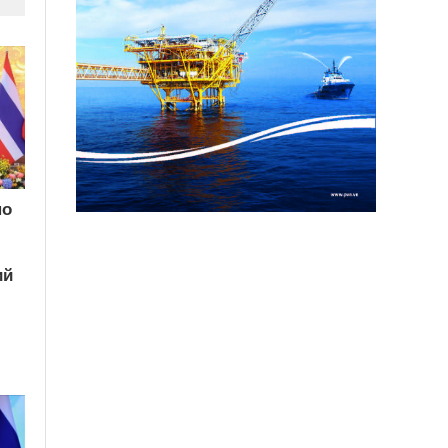
по
ий