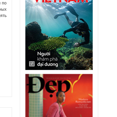
м по
ных
ять