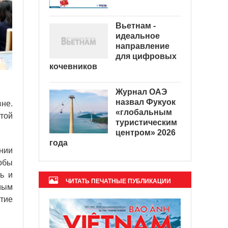
Вьетнам -
идеальное
направление
для цифровых
кочевников
Журнал ОАЭ
назвал Фукуок
не.
«глобальным
той
туристическим
центром» 2026
года
нии
обы
ь и
ЧИТАТЬ ПЕЧАТНЫЕ ПУБЛИКАЦИИ
мым
тие