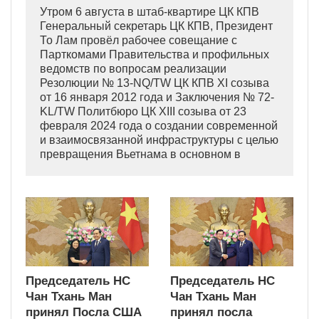
Утром 6 августа в штаб-квартире ЦК КПВ
Генеральный секретарь ЦК КПВ, Президент
То Лам провёл рабочее совещание с
Парткомами Правительства и профильных
ведомств по вопросам реализации
Резолюции № 13-NQ/TW ЦК КПВ XI созыва
от 16 января 2012 года и Заключения № 72-
KL/TW Политбюро ЦК XIII созыва от 23
февраля 2024 года о создании современной
и взаимосвязанной инфраструктуры с целью
превращения Вьетнама в основном в
индустриально развитую страну
современного типа.
Председатель НС
Председатель НС
Чан Тхань Ман
Чан Тхань Ман
принял Посла США
принял посла