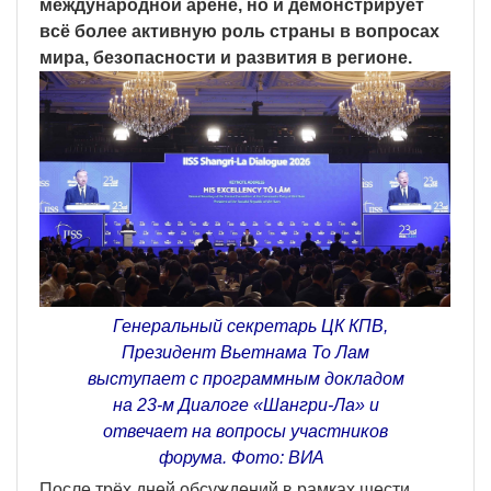
международной арене, но и демонстрирует
всё более активную роль страны в вопросах
мира, безопасности и развития в регионе.
Генеральный секретарь ЦК КПВ,
Президент Вьетнама То Лам
выступает с программным докладом
на 23-м Диалоге «Шангри-Ла» и
отвечает на вопросы участников
форума. Фото: ВИА
После трёх дней обсуждений в рамках шести