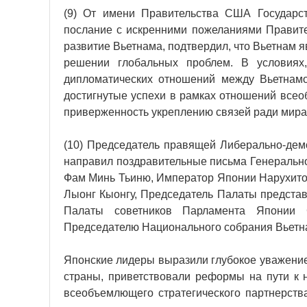
(9) От имени Правительства США Государс
послание с искренними пожеланиями Правите
развитие Вьетнама, подтвердил, что Вьетнам 
решении глобальных проблем. В условиях,
дипломатических отношений между Вьетнамо
достигнутые успехи в рамках отношений всео
приверженность укреплению связей ради мира,
(10) Председатель правящей Либерально-дем
направил поздравительные письма Генеральн
Фам Минь Тьиню, Император Японии Нарухито
Лыонг Кыонгу, Председатель Палаты предста
Палаты советников Парламента Японии С
Председателю Национального собрания Вьетна
Японские лидеры выразили глубокое уважение 
страны, приветствовали реформы на пути к 
всеобъемлющего стратегического партнерств