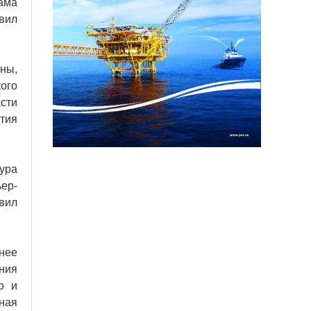
ама
вил
аны,
ого
сти
тия
ура
ер-
вил
нее
ния
о и
нная