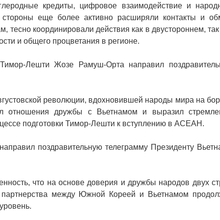
 углеродные кредиты, цифровое взаимодействие и народ
 стороны еще более активно расширяли контакты и об
м, тесно координировали действия как в двустороннем, так
сти и общего процветания в регионе.
и Тимор-Лешти Жозе Рамуш-Орта направил поздравитель
Августовской революции, вдохновившей народы мира на бо
ил отношения дружбы с Вьетнамом и выразил стремле
оцессе подготовки Тимор-Лешти к вступлению в АСЕАН.
 направил поздравительную телеграмму Президенту Вьетн
нность, что на основе доверия и дружбы народов двух ст
о партнерства между Южной Кореей и Вьетнамом продол
уровень.