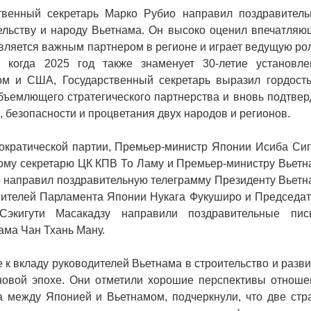
твенный секретарь Марко Рубио направил поздравитель
льству и народу Вьетнама. Он высоко оценил впечатляю
является важным партнером в регионе и играет ведущую ро
 когда 2025 год также знаменует 30-летие установле
м и США, Государственный секретарь выразил гордость
бъемлющего стратегического партнерства и вновь подтвер
 безопасности и процветания двух народов и регионов.
ократической партии, Премьер-министр Японии Исиба Сиг
ому секретарю ЦК КПВ То Ламу и Премьер-министру Вьетн
 направил поздравительную телеграмму Президенту Вьетн
вителей Парламента Японии Нукага Фукуширо и Председат
экигути Масакадзу направили поздравительные пис
ма Чан Тхань Ману.
к вкладу руководителей Вьетнама в строительство и разв
новой эпохе. Они отметили хорошие перспективы отноше
а между Японией и Вьетнамом, подчеркнули, что две стр