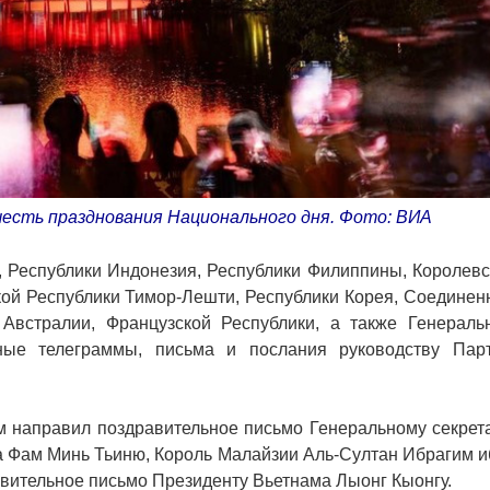
честь празднования Национального дня. Фото: ВИA
 Республики Индонезия, Республики Филиппины, Королевс
кой Республики Тимор-Лешти, Республики Корея, Соединен
Австралии, Французской Республики, а также Генераль
ые телеграммы, письма и послания руководству Парт
м направил поздравительное письмо Генеральному секрет
 Фам Минь Тьиню, Король Малайзии Аль-Султан Ибрагим и
вительное письмо Президенту Вьетнама Лыонг Кыонгу.