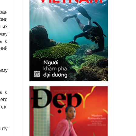
тран
рии
нных
жку
ь с
ний
мму
а с
его
оде
нту