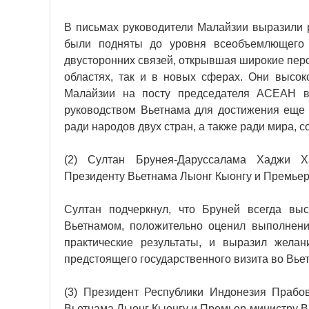
В письмах руководители Малайзии выразили р
были подняты до уровня всеобъемлющего с
двусторонних связей, открывшая широкие перс
областях, так и в новых сферах. Они высо
Малайзии на посту председателя АСЕАН в 
руководством Вьетнама для достижения еще 
ради народов двух стран, а также ради мира, с
(2) Султан Брунея-Даруссалама Хаджи Х
Президенту Вьетнама Лыонг Кыонгу и Премьер
Султан подчеркнул, что Бруней всегда вы
Вьетнамом, положительно оценил выполнени
практические результаты, и выразил жела
предстоящего государственного визита во Вье
(3) Президент Республики Индонезия Прабо
Вьетнама Лыонг Кыонгу и Премьер-министру В