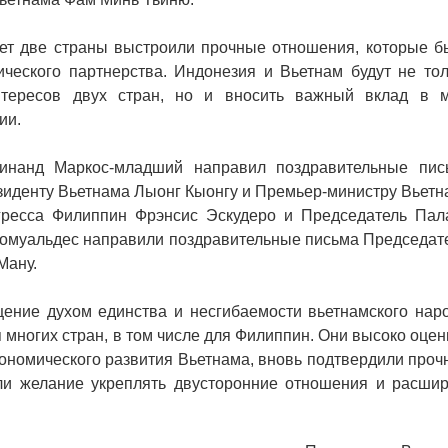
лет две страны выстроили прочные отношения, которые б
ческого партнерства. Индонезия и Вьетнам будут не тол
нтересов двух стран, но и вносить важный вклад в м
ии.
инанд Маркос-младший направил поздравительные пис
зиденту Вьетнама Лыонг Кыонгу и Премьер-министру Вьетн
гресса Филиппин Фрэнсис Эскудеро и Председатель Пал
Ромуальдес направили поздравительные письма Председат
Ману.
ение духом единства и несгибаемости вьетнамского наро
 многих стран, в том числе для Филиппин. Они высоко оце
кономического развития Вьетнама, вновь подтвердили про
ли желание укреплять двусторонние отношения и расшир