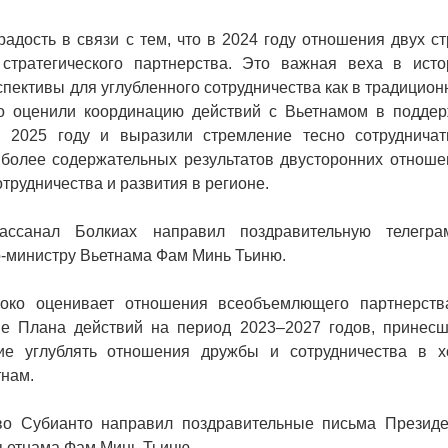
адость в связи с тем, что в 2024 году отношения двух с
тратегического партнерства. Это важная веха в исто
пективы для углубленного сотрудничества как в традицио
ко оценили координацию действий с Вьетнамом в поддер
2025 году и выразили стремление тесно сотрудничат
более содержательных результатов двусторонних отноше
отрудничества и развития в регионе.
ассанал Болкиах направил поздравительную телегра
-министру Вьетнама Фам Минь Тьиню.
соко оценивает отношения всеобъемлющего партнерств
е Плана действий на период 2023–2027 годов, принесш
ние углублять отношения дружбы и сотрудничества в х
тнам.
во Субианто направил поздравительные письма Президе
ьетнама Фам Минь Тьиню.