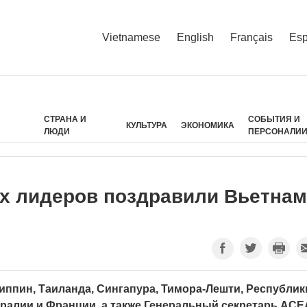
Vietnamese
English
Français
Esp
СТРАНА И
СОБЫТИЯ И
КУЛЬТУРА
ЭКОНОМИКА
ЛЮДИ
ПЕРСОНАЛИ
х лидеров поздравили Вьетнам
иппин, Таиланда, Сингапура, Тимора-Лешти, Республик
тралии и Франции, а также Генеральный секретарь АС