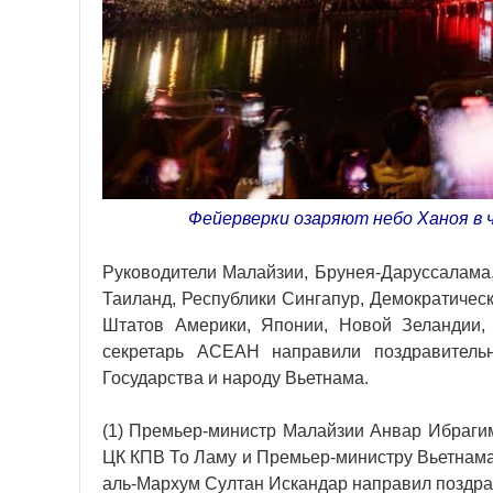
Фейерверки озаряют небо Ханоя в 
Руководители Малайзии, Брунея-Даруссалама,
Таиланд, Республики Сингапур, Демократичес
Штатов Америки, Японии, Новой Зеландии, 
секретарь АСЕАН направили поздравительн
Государства и народу Вьетнама.
(1) Премьер-министр Малайзии Анвар Ибраги
ЦК КПВ То Ламу и Премьер-министру Вьетнама
аль-Мархум Султан Искандар направил поздра