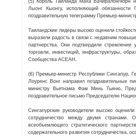
(5) Король Таиланда Маха Вачиралонгкорн 
Лыонг Кыонгу, исполняющий обязанности 
поздравительную телеграмму Премьер-минист
Таиландские лидеры высоко оценили стойкость
выразили радость в связи с недавним повыш
партнерства. Они подтвердили стремление у
торговли, инвестиций, инфраструктуры, обра
Сообщества АСЕАН.
(6) Премьер-министр Республики Сингапур, Г
Лоуренс Вонг направил поздравительные п
министру Вьетнама Фам Минь Тьиню, Пред
поздравительное письмо Председателю Национ
Сингапурские руководители высоко оценили
сотрудничество между двумя странами. О
всеобъемлющего стратегического партнерс
содержательного развития сотрудничества, ос