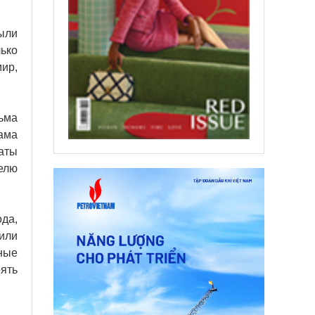
ыли
ько
ир,
ьма
ама
аты
елю
да,
нили
чные
ять