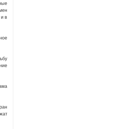
ные
мен
 и в
ное
рьбу
ние
ама
ран
жат