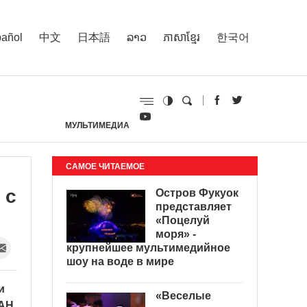
añol
中文
日本語
ລາວ
ភាសាខ្មែរ
한국어
МУЛЬТИМЕДИА
И
САМОЕ ЧИТАЕМОЕ
 с
Остров Фукуок
представляет
«Поцелуй
моря» -
крупнейшее мультимедийное
шоу на воде в мире
и
«Веселые
ЕАН