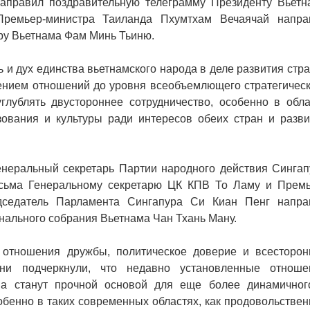
направил поздравительную телеграмму Президенту Вьетн
Премьер-министра Таиланда Пхумтхам Вечаячай напра
ру Вьетнама Фам Минь Тьиню.
 и дух единства вьетнамского народа в деле развития стр
ением отношений до уровня всеобъемлющего стратегическ
глублять двустороннее сотрудничество, особенно в обла
зования и культуры ради интересов обеих стран и разви
енеральный секретарь Партии народного действия Сингап
исьма Генеральному секретарю ЦК КПВ То Ламу и Премь
седатель Парламента Сингапура Си Киан Пенг напра
ального собрания Вьетнама Чан Тхань Ману.
 отношения дружбы, политическое доверие и всесторон
ни подчеркнули, что недавно установленные отноше
тва станут прочной основой для еще более динамичног
обенно в таких современных областях, как продовольстве