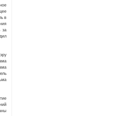
ное
щее
ль в
ния
 за
дил
эру
ама
ама
ель
ьма
итие
ний
аны