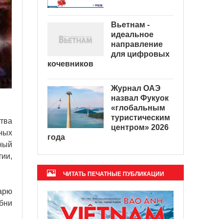
Вьетнам -
идеальное
направление
для цифровых
кочевников
Журнал ОАЭ
назвал Фукуок
«глобальным
туристическим
тва
центром» 2026
ных
года
ный
ии,
ЧИТАТЬ ПЕЧАТНЫЕ ПУБЛИКАЦИИ
арю
бни