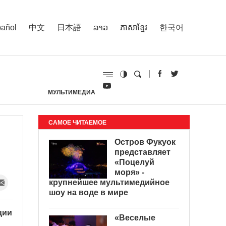
añol
中文
日本語
ລາວ
ភាសាខ្មែរ
한국어
МУЛЬТИМЕДИА
И
САМОЕ ЧИТАЕМОЕ
Остров Фукуок
представляет
«Поцелуй
моря» -
крупнейшее мультимедийное
шоу на воде в мире
ции
«Веселые