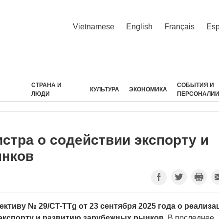
Vietnamese
English
Français
Esp
СТРАНА И
СОБЫТИЯ И
КУЛЬТУРА
ЭКОНОМИКА
ЛЮДИ
ПЕРСОНАЛИ
стра о содействии экспорту и
ынков
ктиву № 29/CT-TTg от 23 сентября 2025 года о реализа
экспорту и развитию зарубежных рынков.
В последнее