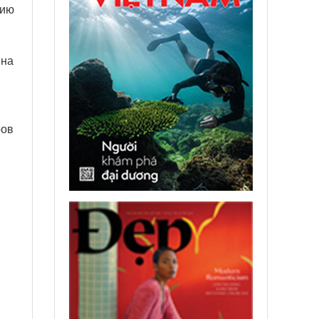
нию
 на
ров