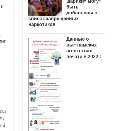
шарики» могут
 и
быть
добавлены в
список запрещенных
наркотиков
1
Данные о
тиг
вьетнамских
агентствах
печати в 2022 г.
рта
25
лей