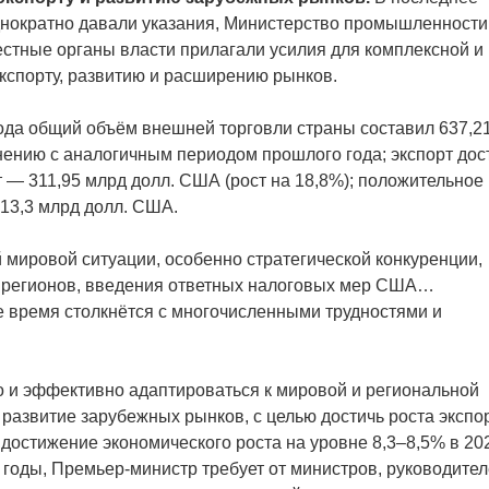
нократно давали указания, Министерство промышленности
естные органы власти прилагали усилия для комплексной и
кспорту, развитию и расширению рынков.
года общий объём внешней торговли страны составил 637,2
нению с аналогичным периодом прошлого года; экспорт дос
т — 311,95 млрд долл. США (рост на 18,8%); положительное
13,3 млрд долл. США.
 мировой ситуации, особенно стратегической конкуренции,
е регионов, введения ответных налоговых мер США…
е время столкнётся с многочисленными трудностями и
но и эффективно адаптироваться к мировой и региональной
 развитие зарубежных рынков, с целью достичь роста экспо
в достижение экономического роста на уровне 8,3–8,5% в 20
 годы, Премьер-министр требует от министров, руководите