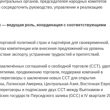
 центральных органов, председателей народных комитетов
 сосредоточить руководство, управление и реализацию
 — ведущая роль, координация с соответствующими
 торговой политикой стран и партнёров для своевременной,
елах компетенции или внесения предложений на уровень
твие экспорту, устранение трудностей и препятствий.
аключённых соглашений о свободной торговле (ССТ), уде
ятиями, продвижению торговли, поддержке компаний в
 переговоры о заключении новых ССТ для открытия
а, Латинская Америка, Центральная Азия, Восточная Евро
 переговоры и подписание двух ССТ между Вьетнамом и
бских государств Персидского залива (GCC) в IV квартале 2