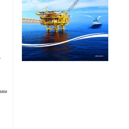
.
в
вами