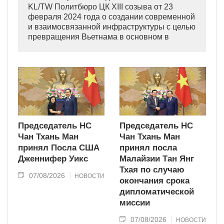
KL/TW Политбюро ЦК XIII созыва от 23
февраля 2024 года о создании современной
и взаимосвязанной инфраструктуры с целью
превращения Вьетнама в основном в
индустриально развитую страну
современного типа.
Председатель НС
Председатель НС
Чан Тхань Ман
Чан Тхань Ман
принял Посла США
принял посла
Дженнифер Уикс
Малайзии Тан Янг
Тхая по случаю
07/08/2026
НОВОСТИ
окончания срока
дипломатической
миссии
07/08/2026
НОВОСТИ