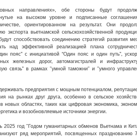
овных направлениях», обе стороны будут продолж
игнутые на высоком уровне и подписанные соглашени
ичестве, ориентированном на результат. Они продол
ию экспорта вьетнамской сельскохозяйственной продукци
будут способствовать соединению стратегий развития ме
ть над эффективной реализацией плана сотрудничест
ин пояс” с инициативой “Один пояс и один путь”, ускор
ных железных дорог, автомагистралей и инфраструкт
кую связь” в рамках "умной таможни" и "умного управле
оддерживать предприятия с мощным потенциалом, репутаци
я на рынках друг друга, особенно в сельское хозяйств
 в новых областях, таких как цифровая экономика, эконо
нергетика и возобновляемые источники энергии.
ть 2025 год "Годом гуманитарных обменов Вьетнама и Кит
ганизуют ряд мероприятий, посвященных празднованию 7