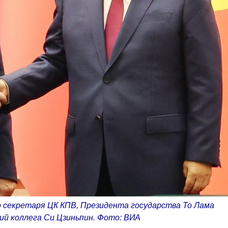
 секретаря ЦК КПВ, Президента государства То Лама
ский коллега Си Цзиньпин. Фото: ВИA