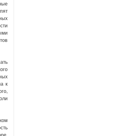
ные
пят
ных
сти
ыми
етов
ать
ого
ных
а к
го,
оли
ком
сть
ре,