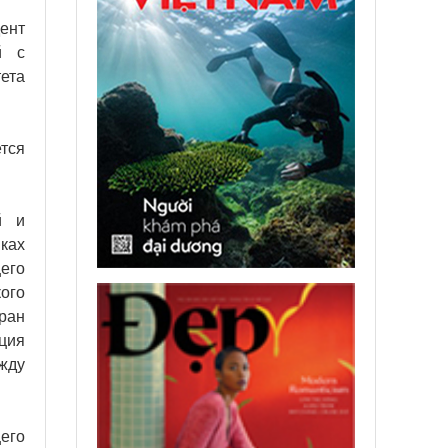
ент
й с
ета
тся
й и
ках
его
ого
ран
кция
жду
его