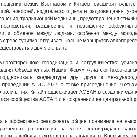
тношений между Вьетнамом и Китаем; расширят культур
ций, новостей, издательского дела и радиовещания; укре
хранения, традиционной медицины, предотвращения стихий
последствий; расширение и повышение эффективно
ами и обменов между людьми, особенно между молод
 в сфере туризма, открывать больше маршрутов авиаперел
ешествовать в другую страну.
 многостороннюю координацию и сотрудничество; усилив
изация Объединенных Наций, Форум Азиатско-Тихоокеанск
 поддерживать кандидатуры друг друга в международ
в проведении АТЭС-2027, а также присоединение Вьетнам
роли в них; Китай поддерживает АСЕАН в создании едино
гося сообщества АСЕАН и в сохранении ее центральной р
жать эффективно реализовать общие понимания на высо
разрешать разногласия на море; подтверждают важно
ности, свободы судоходства и авиации в Восточном мо