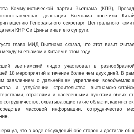
тета Коммунистической партии Вьетнама (КПВ), Презид
окопоставленная делегация Вьетнама посетили Кита
приглашению Генерального секретаря Центрального комит
дателя КНР Си Цзиньпина и его супруги.
уста глава МИД Вьетнама сказал, что этот визит считае
между Вьетнамом и Китаем в этом году.
ший вьетнамский лидер участвовал в разнообразно
ей 18 мероприятий в течение более чем двух дней. В рам
ым заявлением о дальнейшем укреплении всеобъемлющ
рства и углублении строительства вьетнамско-китайск
ерствами, отраслями и населенными пунктами обеих ст
 сотрудничестве, охватывающие такие области, как инспе
 средства массовой информации, сотрудничество ме
ние.
еркнул, что в ходе обсуждений обе стороны достигли общ