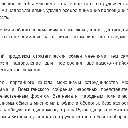
пления всеобъемлющего стратегического сотрудничеств
ными направлениями”, уделяя особое внимание воплощению
сть.
вления и общим пониманиям на высоком уровне, достигнут
точат свое внимание на развитии сотрудничества в следу
тий продолжат стратегический обмен мнениями, тем са
ляя направление для построения вьетнамско-китайск
гическое значение.
ль партийного канала, механизмы сотрудничества ме
ама и Всекитайского собрания народных представите
Отечественным фронтом Вьетнама и Народным политичес
анизмы обмена мнениями в области обороны, безопасност
лить общую координирующую роль Руководящего комитета
ом и Китаем и укреплять сотрудничество в области оборо