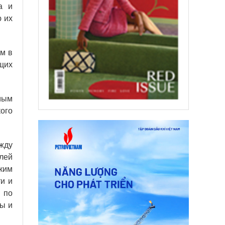
а и
 их
ым в
ющих
мым
ого
жду
лей
ким
и и
 по
ны и