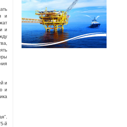
ать
я и
жат
и и
жду
ва,
ять
уры
ния
ей и
о и
мика
ая".
5-й