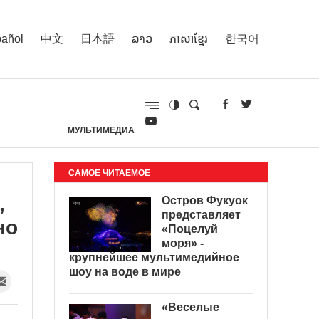
añol
中文
日本語
ລາວ
ភាសាខ្មែរ
한국어
МУЛЬТИМЕДИА
И
САМОЕ ЧИТАЕМОЕ
,
Остров Фукуок
представляет
но
«Поцелуй
моря» -
крупнейшее мультимедийное
шоу на воде в мире
«Веселые