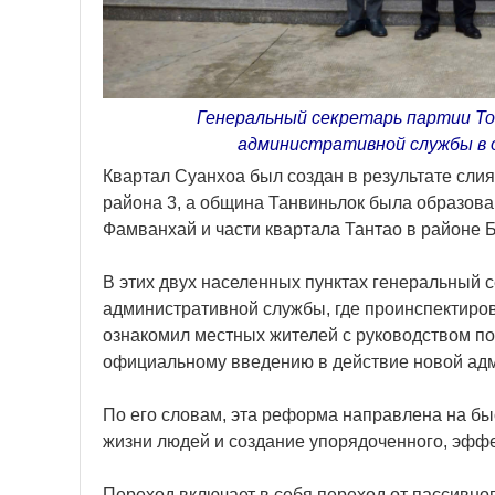
Генеральный секретарь партии То
административной службы в 
Квартал Суанхоа был создан в результате слия
района 3, а община Танвиньлок была образова
Фамванхай и части квартала Тантао в районе Б
В этих двух населенных пунктах генеральный 
административной службы, где проинспектиров
ознакомил местных жителей с руководством п
официальному введению в действие новой адми
По его словам, эта реформа направлена на бы
жизни людей и создание упорядоченного, эффе
Переход включает в себя переход от пассивно