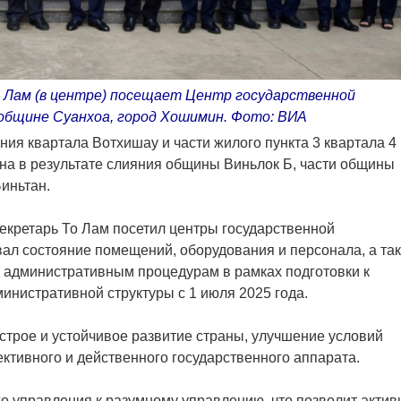
 Лам (в центре) посещает Центр государственной
общине Суанхоа, город Хошимин. Фото: ВИA
ния квартала Вотхишау и части жилого пункта 3 квартала 4
на в результате слияния общины Виньлок Б, части общины
иньтан.
секретарь То Лам посетил центры государственной
ал состояние помещений, оборудования и персонала, а та
о административным процедурам в рамках подготовки к
нистративной структуры с 1 июля 2025 года.
строе и устойчивое развитие страны, улучшение условий
ктивного и действенного государственного аппарата.
го управления к разумному управлению, что позволит актив