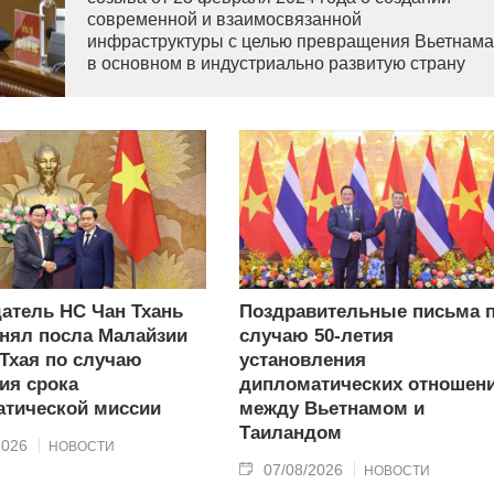
современной и взаимосвязанной
инфраструктуры с целью превращения Вьетнама
в основном в индустриально развитую страну
современного типа.
атель НС Чан Тхань
Поздравительные письма 
нял посла Малайзии
случаю 50-летия
 Тхая по случаю
установления
ия срока
дипломатических отношен
тической миссии
между Вьетнамом и
Таиландом
2026
НОВОСТИ
07/08/2026
НОВОСТИ