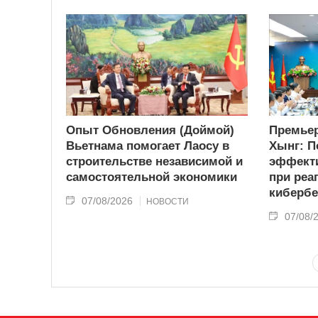
Опыт Обновления (Доймой)
Премьер
Вьетнама помогает Лаосу в
Хынг: П
строительстве независимой и
эффекти
самостоятельной экономики
при реа
кибербе
07/08/2026
НОВОСТИ
07/08/