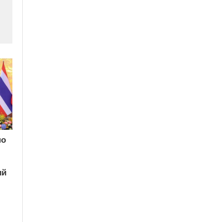
по
ий