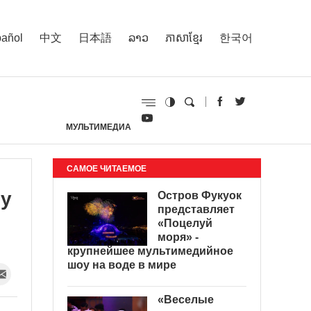
añol
中文
日本語
ລາວ
ភាសាខ្មែរ
한국어
МУЛЬТИМЕДИА
И
САМОЕ ЧИТАЕМОЕ
му
Остров Фукуок
представляет
«Поцелуй
моря» -
крупнейшее мультимедийное
шоу на воде в мире
«Веселые