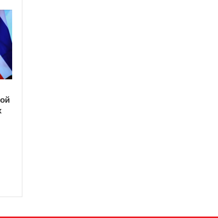
кой
х