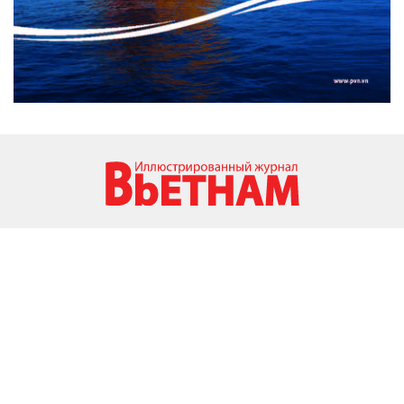
Провайдер услуг Интернета ВИА: ISSN: 1606- 0261 /
Издатель ВИА / Свидельство о регистрации СМИ №
137/GP-BTTTT выдано 17 марта, 2022 г.
Министерством информации и коммуникаций Вьетнама
Заместители Главного редактора: Нгуен Туан Лонг, Ха
Тхи Тыонг Тху
Адрес: г. Ханой, ул. Литхыонгкиет, д. 79
Тел: (84-24) 39332300 - Факс: (84-24)3933 2291