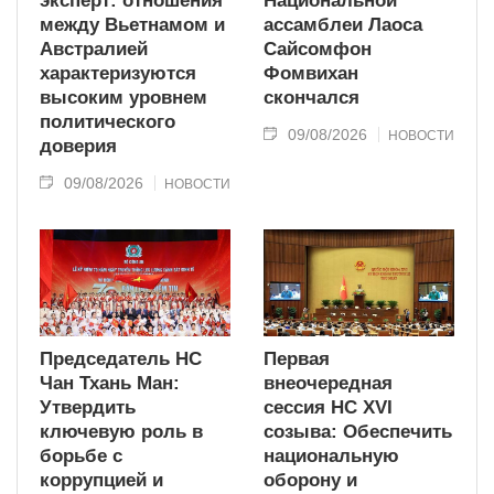
эксперт: отношения
Национальной
между Вьетнамом и
ассамблеи Лаоса
Австралией
Сайсомфон
характеризуются
Фомвихан
высоким уровнем
скончался
политического
09/08/2026
НОВОСТИ
доверия
09/08/2026
НОВОСТИ
Председатель НС
Первая
Чан Тхань Ман:
внеочередная
Утвердить
сессия НС XVI
ключевую роль в
созыва: Обеспечить
борьбе с
национальную
коррупцией и
оборону и