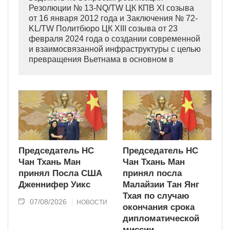
Резолюции № 13-NQ/TW ЦК КПВ XI созыва
от 16 января 2012 года и Заключения № 72-
KL/TW Политбюро ЦК XIII созыва от 23
февраля 2024 года о создании современной
и взаимосвязанной инфраструктуры с целью
превращения Вьетнама в основном в
индустриально развитую страну
современного типа.
Председатель НС
Председатель НС
Чан Тхань Ман
Чан Тхань Ман
принял Посла США
принял посла
Дженнифер Уикс
Малайзии Тан Янг
Тхая по случаю
07/08/2026
НОВОСТИ
окончания срока
дипломатической
миссии