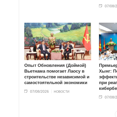
07/08/
Опыт Обновления (Доймой)
Премьер
Вьетнама помогает Лаосу в
Хынг: П
строительстве независимой и
эффекти
самостоятельной экономики
при реа
кибербе
07/08/2026
НОВОСТИ
07/08/