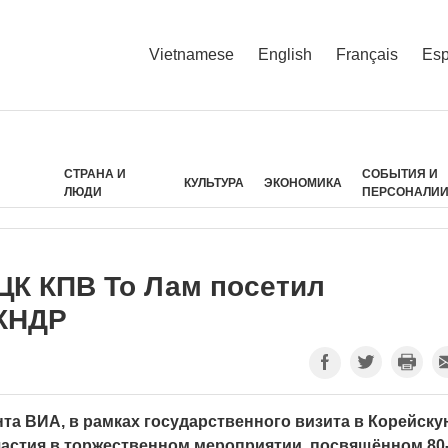
Vietnamese
English
Français
Esp
СТРАНА И
СОБЫТИЯ И
КУЛЬТУРА
ЭКОНОМИКА
ЛЮДИ
ПЕРСОНАЛИ
ЦК КПВ То Лам посетил
 КНДР
а ВИА, в рамках государственного визита в Корейску
астия в торжественном мероприятии, посвящённом 80