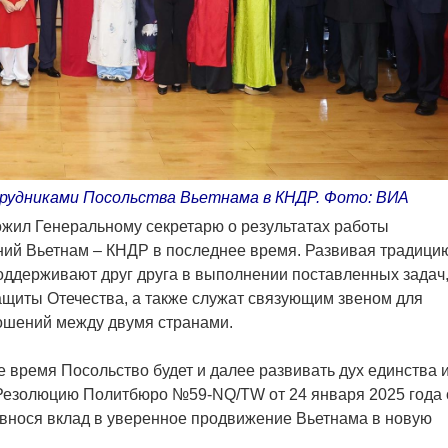
трудниками Посольства Вьетнама в КНДР. Фото: ВИА
ожил Генеральному секретарю о результатах работы
ний Вьетнам – КНДР в последнее время. Развивая традици
поддерживают друг друга в выполнении поставленных задач
защиты Отечества, а также служат связующим звеном для
ошений между двумя странами.
 время Посольство будет и далее развивать дух единства 
Резолюцию Политбюро №59-NQ/TW от 24 января 2025 года 
 внося вклад в уверенное продвижение Вьетнама в новую