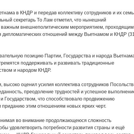
тнама в КНДР и передав коллективу сотрудников и их сем
льный секретарь То Лам отметил, что нынешний
бо важным внешнеполитическим мероприятием, проходящим
ия дипломатических отношений между Вьетнамом и КНДР (3
вательную позицию Партии, Государства и народа Вьетнама
стремятся поддерживать и развивать традиционные
ством и народом КНДР.
, высоко оценил усилия коллектива сотрудников Посольств
реданность, преодоление трудностей и успешное выполнени
 и Государством, что способствовало продвижению
 приданию этим отношениям новых ярких черт.
ринимая во внимание продолжающеюся сложность
обы удовлетворить потребности развития страны и ещё