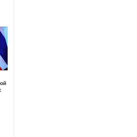
кой
х