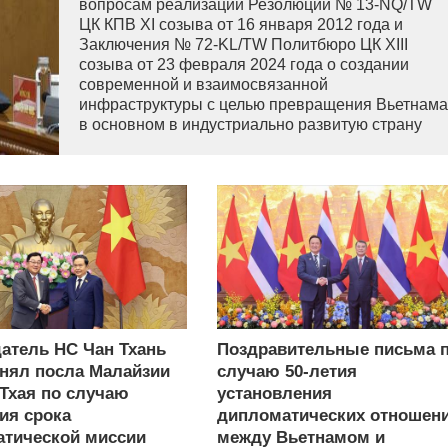
вопросам реализации Резолюции № 13-NQ/TW
ЦК КПВ XI созыва от 16 января 2012 года и
Заключения № 72-KL/TW Политбюро ЦК XIII
созыва от 23 февраля 2024 года о создании
современной и взаимосвязанной
инфраструктуры с целью превращения Вьетнама
в основном в индустриально развитую страну
современного типа.
атель НС Чан Тхань
Поздравительные письма 
нял посла Малайзии
случаю 50-летия
 Тхая по случаю
установления
ия срока
дипломатических отношен
тической миссии
между Вьетнамом и