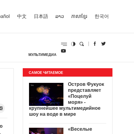
añol
中文
日本語
ລາວ
ភាសាខ្មែរ
한국어
МУЛЬТИМЕДИА
И
САМОЕ ЧИТАЕМОЕ
Остров Фукуок
представляет
«Поцелуй
моря» -
крупнейшее мультимедийное
шоу на воде в мире
ю
«Веселые
-