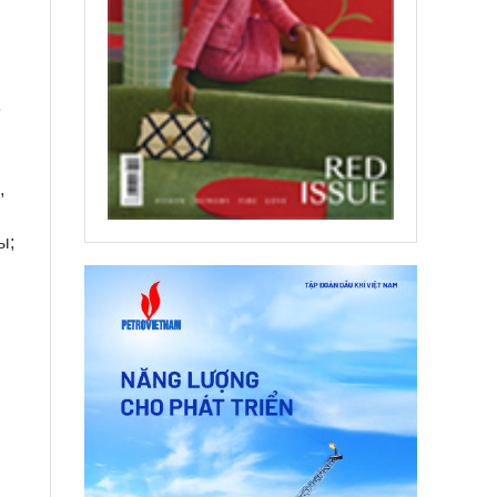
е
,
ы;