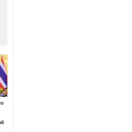
по
ий