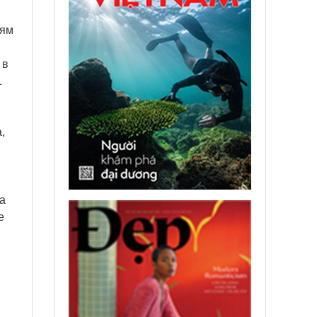
ьям
 в
1
,
а
е