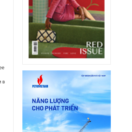
ее
и в