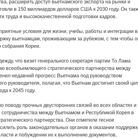
ва, расширить доступ вьетнамского экспорта на рынки и
рговли в 150 миллиардов долларов США к 2030 году. Он так
и труда и высококачественной подготовки кадров.
приятные условия для жизни, учебы, работы и интеграции в
держку вьетнамцам, проживающим за рубежом, с тем чтобы о
 собрания Кореи.
дежду, что визит генерального секретаря партии То Лама
нию всеобъемлющего стратегического партнерства между
енил недавний прогресс Вьетнама под руководством
о руководителя, полагая, что Вьетнам достигнет своей цел
да к 2045 году.
о поводу прочных двусторонних связей во всех областях и
 сотрудничества между Вьетнамом и Республикой Корея в
ратегического партнерства. Они отметили тесное
усилить роль законодательных органов в оказании поддержк
ласти и побуждении их к выполнению документов,