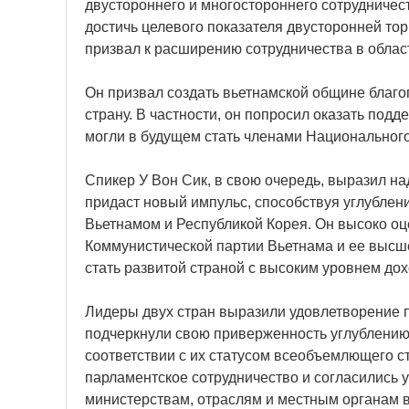
двустороннего и многостороннего сотрудничест
достичь целевого показателя двусторонней то
призвал к расширению сотрудничества в област
Он призвал создать вьетнамской общине благо
страну. В частности, он попросил оказать под
могли в будущем стать членами Национального
Спикер У Вон Сик, в свою очередь, выразил на
придаст новый импульс, способствуя углубле
Вьетнамом и Республикой Корея. Он высоко оц
Коммунистической партии Вьетнама и ее высшег
стать развитой страной с высоким уровнем дохо
Лидеры двух стран выразили удовлетворение п
подчеркнули свою приверженность углублению
соответствии с их статусом всеобъемлющего ст
парламентское сотрудничество и согласились 
министерствам, отраслям и местным органам в