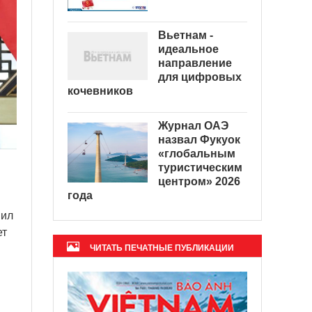
Вьетнам -
идеальное
направление
для цифровых
кочевников
Журнал ОАЭ
назвал Фукуок
«глобальным
туристическим
центром» 2026
года
вил
ет
ЧИТАТЬ ПЕЧАТНЫЕ ПУБЛИКАЦИИ