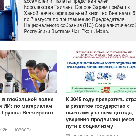
ассамблеи и Палаты представителей
Королевства Таиланд Сопхон Зарам прибыл в
Ханой, начав официальный визит во Вьетнам с 5
по 7 августа по приглашению Председателя
Национального собрания (НС) Социалистическо
Республики Вьетнам Чан Тхань Мана.
 в глобальной волне
К 2045 году превратить стр
я ИИ: по материалам
в развитое государство с
 Группы Всемирного
высоким уровнем дохода,
уверенно продвигающееся 
пути к социализму
2026
НОВОСТИ