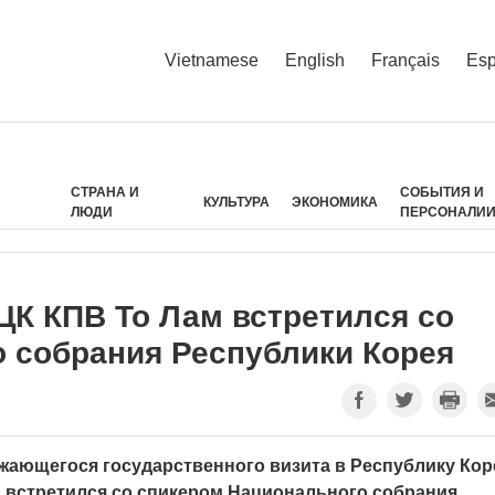
Vietnamese
English
Français
Esp
СТРАНА И
СОБЫТИЯ И
КУЛЬТУРА
ЭКОНОМИКА
ЛЮДИ
ПЕРСОНАЛИ
ЦК КПВ То Лам встретился со
 собрания Республики Корея
олжающегося государственного визита в Республику Кор
м встретился со спикером Национального собрания