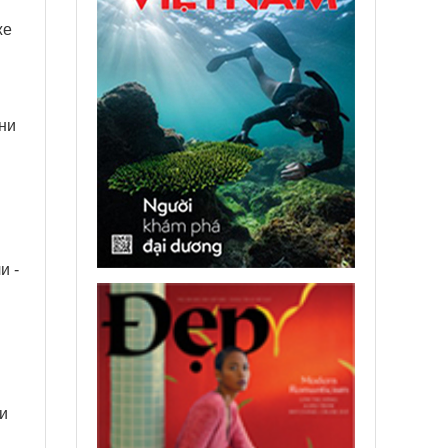
же
ни
и -
и