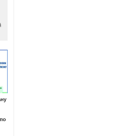
й
ану
по