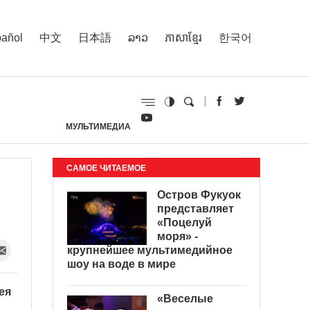
añol
中文
日本語
ລາວ
ភាសាខ្មែរ
한국어
МУЛЬТИМЕДИА
И
САМОЕ ЧИТАЕМОЕ
Остров Фукуок
представляет
«Поцелуй
моря» -
крупнейшее мультимедийное
шоу на воде в мире
ея
«Веселые