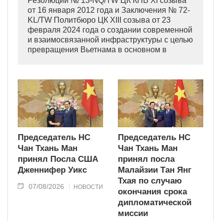
Резолюции № 13-NQ/TW ЦК КПВ XI созыва
от 16 января 2012 года и Заключения № 72-
KL/TW Политбюро ЦК XIII созыва от 23
февраля 2024 года о создании современной
и взаимосвязанной инфраструктуры с целью
превращения Вьетнама в основном в
индустриально развитую страну
современного типа.
Председатель НС
Председатель НС
Чан Тхань Ман
Чан Тхань Ман
принял Посла США
принял посла
Дженнифер Уикс
Малайзии Тан Янг
Тхая по случаю
07/08/2026
НОВОСТИ
окончания срока
дипломатической
миссии