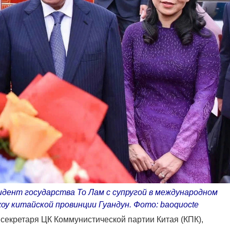
дент государства То Лам с супругой в международном
оу китайской провинции Гуандун. Фото: baoquocte
секретаря ЦК Коммунистической партии Китая (КПК),