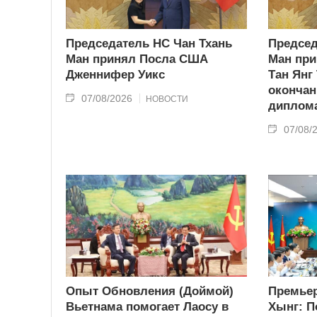
Председатель НС Чан Тхань
Председ
Ман принял Посла США
Ман при
Дженнифер Уикс
Тан Янг
окончан
07/08/2026
НОВОСТИ
диплома
07/08/
Опыт Обновления (Доймой)
Премьер
Вьетнама помогает Лаосу в
Хынг: П