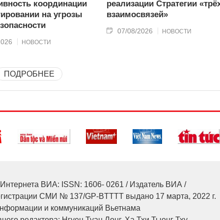
вность координации
реализации Стратегии «трё
гировании на угрозы
взаимосвязей»
зопасности
07/08/2026
НОВОСТИ
2026
НОВОСТИ
ПОДРОБНЕЕ
Интернета ВИА: ISSN: 1606- 0261 / Издатель ВИА /
егистрации СМИ № 137/GP-BTTTT выдано 17 марта, 2022 г.
нформации и коммуникаций Вьетнама
ного редактора: Нгуен Туан Лонг, Ха Тхи Тыонг Тху