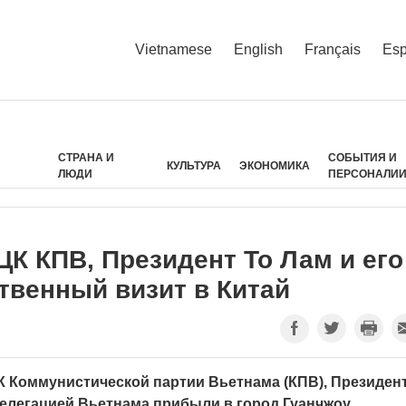
Vietnamese
English
Français
Esp
СТРАНА И
СОБЫТИЯ И
КУЛЬТУРА
ЭКОНОМИКА
ЛЮДИ
ПЕРСОНАЛИ
К КПВ, Президент То Лам и его
твенный визит в Китай
К Коммунистической партии Вьетнама (КПВ), Президен
делегацией Вьетнама прибыли в город Гуанчжоу