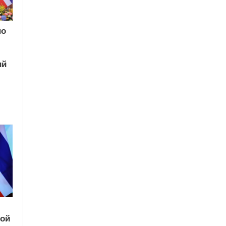
по
ий
кой