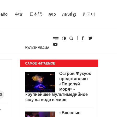
añol
中文
日本語
ລາວ
ភាសាខ្មែរ
한국어
МУЛЬТИМЕДИА
И
САМОЕ ЧИТАЕМОЕ
Остров Фукуок
представляет
«Поцелуй
моря» -
крупнейшее мультимедийное
шоу на воде в мире
т
«Веселые