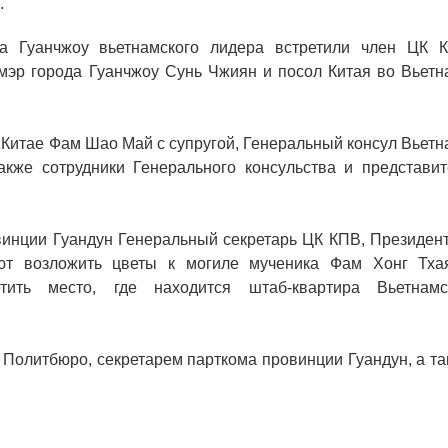
.
 Гуанчжоу вьетнамского лидера встретили член ЦК К
мэр города Гуанчжоу Сунь Чжиян и посол Китая во Вьетн
 Китае Фам Шао Май с супругой, Генеральный консул Вьет
акже сотрудники Генерального консульства и представит
инции Гуандун Генеральный секретарь ЦК КПВ, Президент
т возложить цветы к могиле мученика Фам Хонг Тха
ить место, где находится штаб-квартира Вьетнамс
 Политбюро, секретарем парткома провинции Гуандун, а т