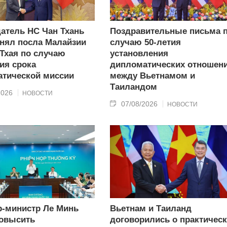
атель НС Чан Тхань
Поздравительные письма 
нял посла Малайзии
случаю 50-летия
 Тхая по случаю
установления
ия срока
дипломатических отношен
тической миссии
между Вьетнамом и
Таиландом
2026
НОВОСТИ
07/08/2026
НОВОСТИ
-министр Ле Минь
Вьетнам и Таиланд
овысить
договорились о практичес