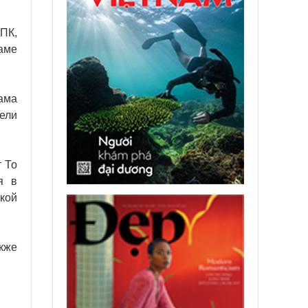
ПК,
аме
нама
ели
 То
я в
кой
акже