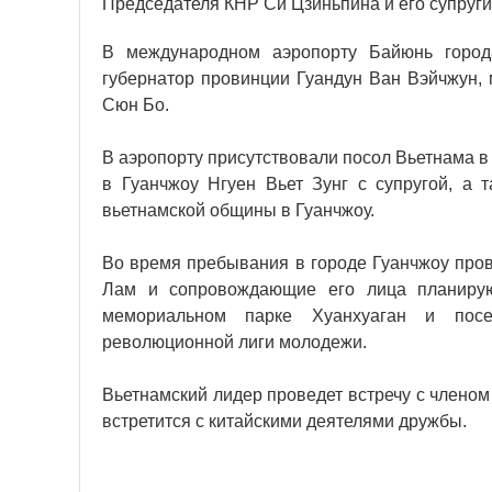
Председателя КНР Си Цзиньпина и его супруги
В международном аэропорту Байюнь города
губернатор провинции Гуандун Ван Вэйчжун, 
Сюн Бо.
В аэропорту присутствовали посол Вьетнама в
в Гуанчжоу Нгуен Вьет Зунг с супругой, а т
вьетнамской общины в Гуанчжоу.
Во время пребывания в городе Гуанчжоу пров
Лам и сопровождающие его лица планирую
мемориальном парке Хуанхуаган и посет
революционной лиги молодежи.
Вьетнамский лидер проведет встречу с членом
встретится с китайскими деятелями дружбы.