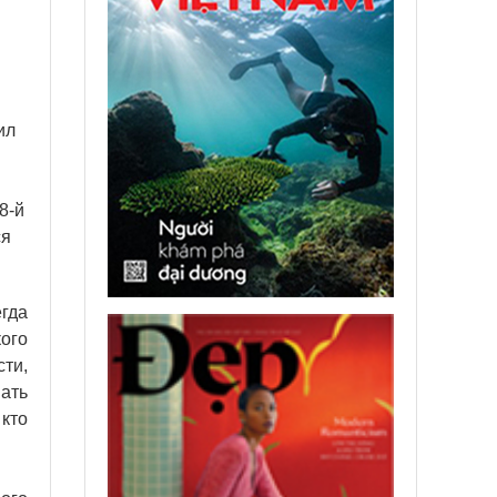
ил
.
8-й
ся
гда
ого
ти,
ать
 кто