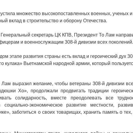
пустила множество высокопоставленных военных, ученых и
ный вклад в строительство и оборону Отечества.
 Генеральный секретарь ЦК КПВ, Президент То Лам направ
фицерам и военнослужащим 308-й дивизии всех поколений
дом этапе развития страны есть вклад и героический дух 30
го кулака» Вьетнамской народной армии, который пользует
 Лам выразил желание, чтобы ветераны 308-й дивизии все
ядюшки Хо», продолжали продвигать традиции героическ
вать солидарность, вместе преодолевать все труднос
 социально-экономическое развитие местности, развив
ке», заботиться о своих товарищах, хранить память о тех,