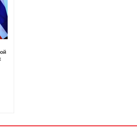
кой
х