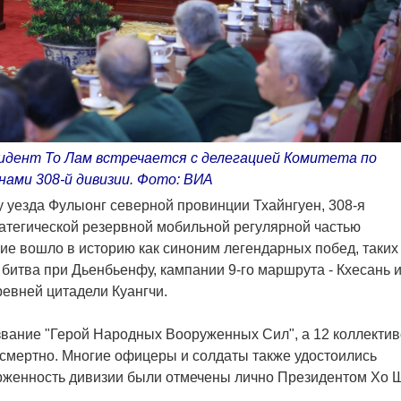
идент То Лам встречается с делегацией Комитета по
нами 308-й дивизии. Фото: ВИА
у уезда Фулыонг северной провинции Тхайнгуен, 308-я
ратегической резервной мобильной регулярной частью
ие вошло в историю как синоним легендарных побед, таких 
 битва при Дьенбьенфу, кампании 9-го маршрута - Кхесань и
ревней цитадели Куангчи.
звание "Герой Народных Вооруженных Сил", а 12 коллекти
посмертно. Многие офицеры и солдаты также удостоились
ерженность дивизии были отмечены лично Президентом Хо 