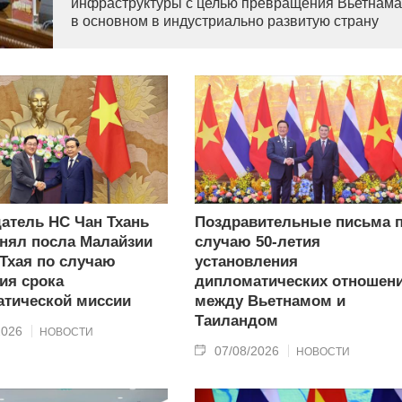
инфраструктуры с целью превращения Вьетнама
в основном в индустриально развитую страну
современного типа.
атель НС Чан Тхань
Поздравительные письма 
нял посла Малайзии
случаю 50-летия
 Тхая по случаю
установления
ия срока
дипломатических отношен
тической миссии
между Вьетнамом и
Таиландом
2026
НОВОСТИ
07/08/2026
НОВОСТИ