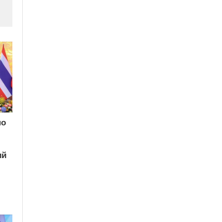
по
ий