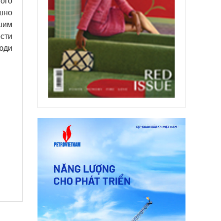
ого
шно
шим
сти
юди