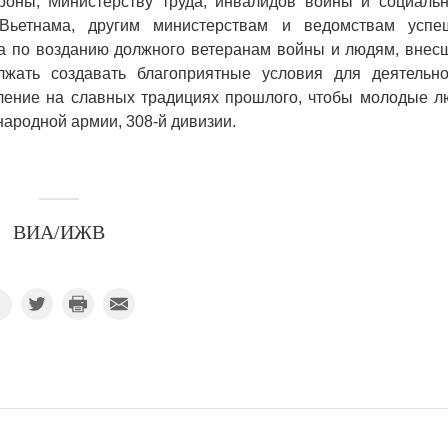
оны, Министерству труда, инвалидов войны и социальн
Вьетнама, другим министерствам и ведомствам успе
ва по возданию должного ветеранам войны и людям, внес
лжать создавать благоприятные условия для деятельно
ление на славных традициях прошлого, чтобы молодые л
ародной армии, 308-й дивизии.
ВИА/ИЖВ