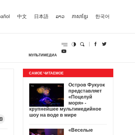
añol
中文
日本語
ລາວ
ភាសាខ្មែរ
한국어
МУЛЬТИМЕДИА
И
САМОЕ ЧИТАЕМОЕ
Остров Фукуок
представляет
«Поцелуй
моря» -
крупнейшее мультимедийное
шоу на воде в мире
«Веселые