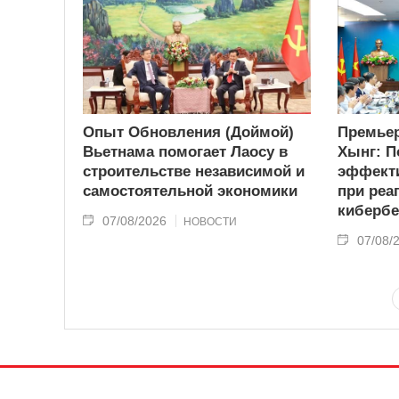
Опыт Обновления (Доймой)
Премьер
Вьетнама помогает Лаосу в
Хынг: П
строительстве независимой и
эффекти
самостоятельной экономики
при реа
кибербе
07/08/2026
НОВОСТИ
07/08/