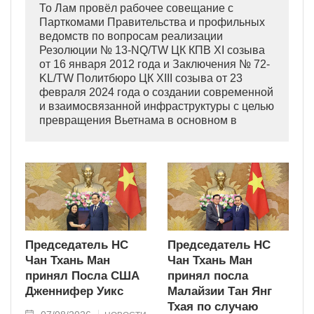
То Лам провёл рабочее совещание с
Парткомами Правительства и профильных
ведомств по вопросам реализации
Резолюции № 13-NQ/TW ЦК КПВ XI созыва
от 16 января 2012 года и Заключения № 72-
KL/TW Политбюро ЦК XIII созыва от 23
февраля 2024 года о создании современной
и взаимосвязанной инфраструктуры с целью
превращения Вьетнама в основном в
индустриально развитую страну
современного типа.
Председатель НС
Председатель НС
Чан Тхань Ман
Чан Тхань Ман
принял Посла США
принял посла
Дженнифер Уикс
Малайзии Тан Янг
Тхая по случаю