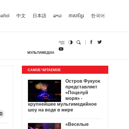
añol
中文
日本語
ລາວ
ភាសាខ្មែរ
한국어
МУЛЬТИМЕДИА
И
САМОЕ ЧИТАЕМОЕ
Остров Фукуок
представляет
«Поцелуй
моря» -
крупнейшее мультимедийное
шоу на воде в мире
«Веселые