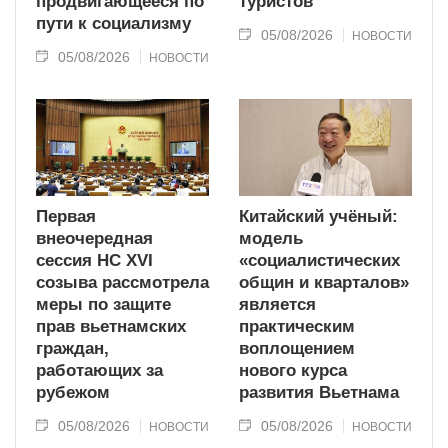
продвигающееся по
туристов
пути к социализму
05/08/2026
НОВОСТИ
05/08/2026
НОВОСТИ
Первая
Китайский учёный:
внеочередная
модель
сессия НС XVI
«социалистических
созыва рассмотрела
общин и кварталов»
меры по защите
является
прав вьетнамских
практическим
граждан,
воплощением
работающих за
нового курса
рубежом
развития Вьетнама
05/08/2026
05/08/2026
НОВОСТИ
НОВОСТИ