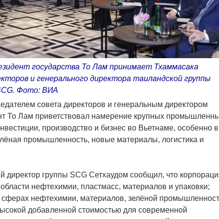
езидент государства То Лам принимает Тхаммасака
кторов и генерального директора таиландской группы
SCG. Фото: ВИА
седателем совета директоров и генеральным директором
ент То Лам приветствовал намерение крупных промышленн
вестиции, производство и бизнес во Вьетнаме, особенно в
елёная промышленность, новые материалы, логистика и
ый директор группы SCG Сетхаудом сообщил, что корпораци
 области нефтехимии, пластмасс, материалов и упаковки;
в сферах нефтехимии, материалов, зелёной промышленност
 высокой добавленной стоимостью для современной