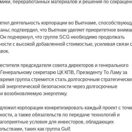
омики, переработанных материалов и решений по сокраще
метил деятельность корпорации во Вьетнаме, способствующ
аны; подтвердил, что Вьетнам уделяет приоритетное внима
Он подчеркнул, что группе SCG необходимо продолжать
ости с высокой добавленной стоимостью, усиливая связи 
вок.
местителя председателя совета директоров и генерального
ь Генеральному секретарю ЦК КПВ, Президенту То Ламу за
 время группа стремится стать долгосрочным стратегическ
ой энергетической безопасности через долгосрочные
и возобновляемую энергетику.
дложил корпорации конкретизировать каждый проект с точк
ности, а также обязательств по передаче технологий и
благоприятные условия для инвесторов, обладающих
ьствами, таких как группа Gulf.