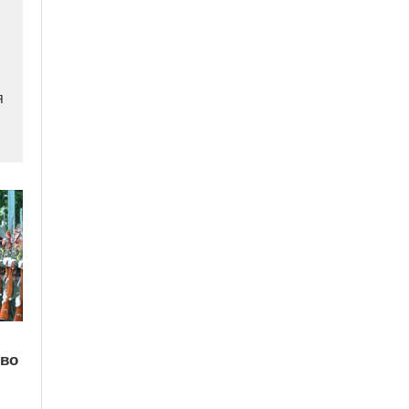
я
тво