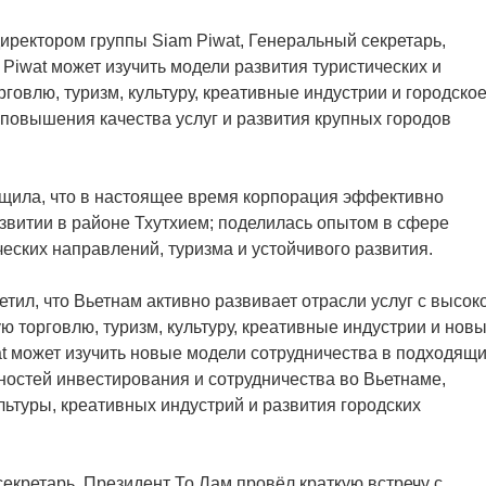
иректором группы Siam Piwat, Генеральный секретарь,
 Piwat может изучить модели развития туристических и
говлю, туризм, культуру, креативные индустрии и городско
 повышения качества услуг и развития крупных городов
бщила, что в настоящее время корпорация эффективно
азвитии в районе Тхутхием; поделилась опытом в сфере
ческих направлений, туризма и устойчивого развития.
тил, что Вьетнам активно развивает отрасли услуг с высок
 торговлю, туризм, культуру, креативные индустрии и нов
at может изучить новые модели сотрудничества в подходящ
остей инвестирования и сотрудничества во Вьетнаме,
ультуры, креативных индустрий и развития городских
екретарь, Президент То Лам провёл краткую встречу с