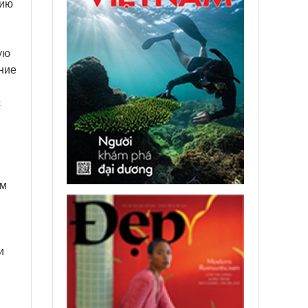
нию
ую
ние
с
им
и