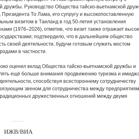
й дружбы. Руководство Общества тайско-вьетнамской дру
, Президента То Лама, его супругу и высокопоставленную
ьным визитом в Таиланд в год 50-летия установления
ами (1976–2026), отметив, что визит также отражает высо
осударствами; подтвердило, что в дальнейшем общество
ь своей деятельности, будучи готовым служить мостом
родами в частности.
соко оценил вклад Общества тайско-вьетнамской дружбы и
елять ещё больше внимания продвижению туризма и имидж
деятельности, способствуя всестороннему сотрудничеству
связующим звеном для сотрудничества между предприятия
 традиционных дружественных отношений между двумя
ИЖВ/ВИА