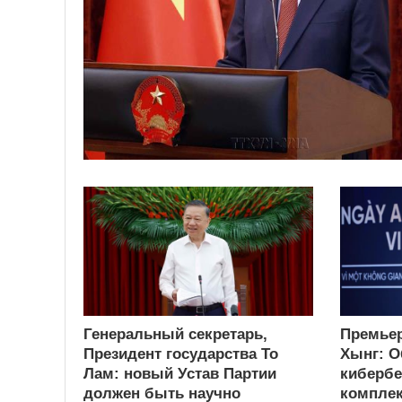
Генеральный секретарь,
Премьер
Президент государства То
Хынг: О
Лам: новый Устав Партии
кибербе
должен быть научно
комплек