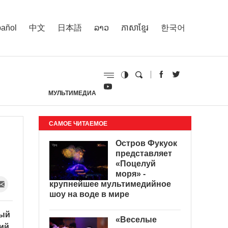
añol
中文
日本語
ລາວ
ភាសាខ្មែរ
한국어
МУЛЬТИМЕДИА
И
САМОЕ ЧИТАЕМОЕ
Остров Фукуок
представляет
«Поцелуй
моря» -
крупнейшее мультимедийное
шоу на воде в мире
ный
«Веселые
ий.