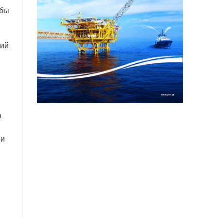
жбы
кий
а
ми