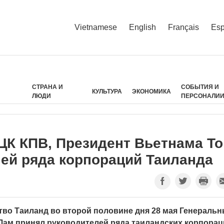
Vietnamese
English
Français
Esp
СТРАНА И
СОБЫТИЯ И
КУЛЬТУРА
ЭКОНОМИКА
ЛЮДИ
ПЕРСОНАЛИ
ЦК КПВ, Президент Вьетнама То
ей ряда корпораций Таиланда
тво Таиланд во второй половине дня 28 мая Генераль
Лам принял руководителей ряда таиландских корпорац