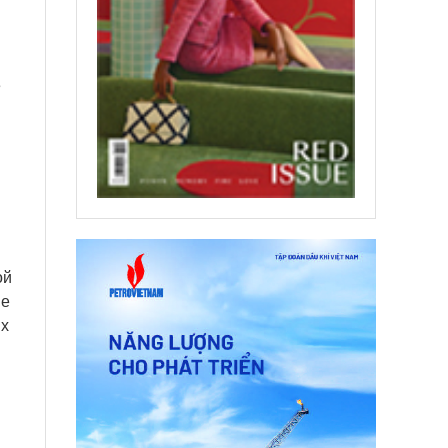
е
ой
ые
их