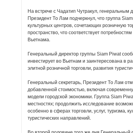
На встрече с Чадатип Чутракул, генеральным д
Президент То Лам подчеркнул, что группа Siam
культурных центров, сочетающих розничную тор
пространство, что соответствует потребностям
Вьетнама.
Генеральный директор группы Siam Piwat соо
инвестирует во Вьетнам и заинтересована в р
элитной розничной торговли, развития туристи
Генеральный секретарь, Президент То Лам отме
добавленной стоимостью, включая современную
модели городской экономики. Группа Siam Piw
местностях; продолжить исследование возможн
особенно в сферах торговли, услуг, туризма, к
туристических направлений.
Во второй половине того же дня Генеральный с