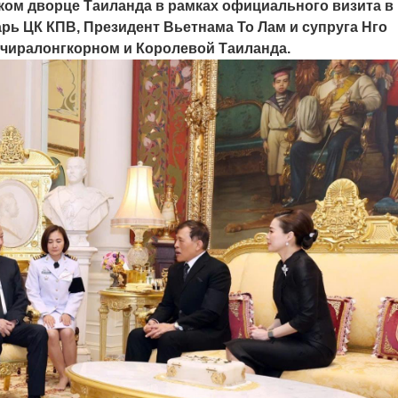
ком дворце Таиланда в рамках официального визита в
рь ЦК КПВ, Президент Вьетнама То Лам и супруга Нго
чиралонгкорном и Королевой Таиланда.