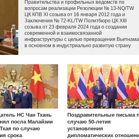
Правительства и профильных ведомств по
вопросам реализации Резолюции № 13-NQ/TW
ЦК КПВ XI созыва от 16 января 2012 года и
Заключения № 72-KL/TW Политбюро ЦК XIII
созыва от 23 февраля 2024 года о создании
современной и взаимосвязанной
инфраструктуры с целью превращения Вьетнама
в основном в индустриально развитую страну
современного типа.
атель НС Чан Тхань
Поздравительные письма 
нял посла Малайзии
случаю 50-летия
 Тхая по случаю
установления
ия срока
дипломатических отношен