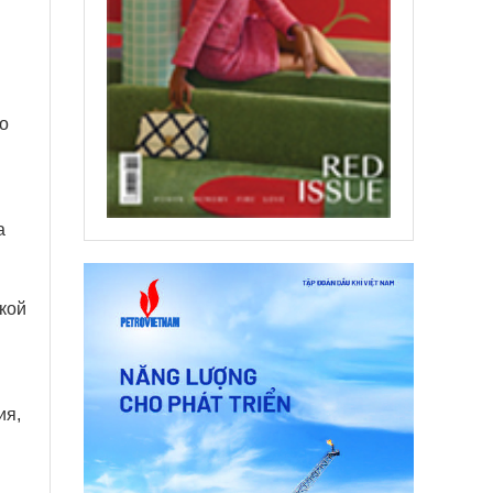
о
а
кой
ия,