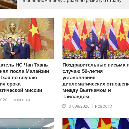
в основном в индустриально развитую страну
современного типа.
атель НС Чан Тхань
Поздравительные письма 
нял посла Малайзии
случаю 50-летия
 Тхая по случаю
установления
ия срока
дипломатических отношен
тической миссии
между Вьетнамом и
Таиландом
2026
НОВОСТИ
07/08/2026
НОВОСТИ