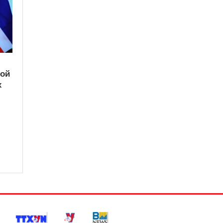
кой
х