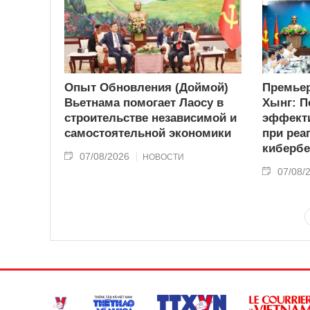
Опыт Обновления (Доймой)
Премьер
Вьетнама помогает Лаосу в
Хынг: П
строительстве независимой и
эффекти
самостоятельной экономики
при реа
кибербе
07/08/2026
НОВОСТИ
07/08/