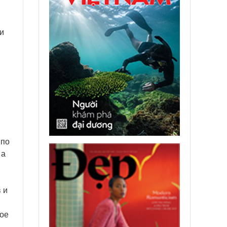
и
 по
 а
 и
кое