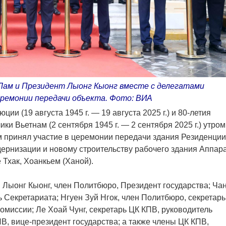
Лам и Президент Лыонг Кыонг вместе с делегатами
еремонии передачи объекта. Фото: ВИА
ии (19 августа 1945 г. — 19 августа 2025 г.) и 80-летия
и Вьетнам (2 сентября 1945 г. — 2 сентября 2025 г.) утром
м принял участие в церемонии передачи здания Резиденции
одернизации и новому строительству рабочего здания Аппар
Тхак, Хоанкьем (Ханой).
 Лыонг Кыонг, член Политбюро, Президент государства; Ча
 Секретариата; Нгуен Зуй Нгок, член Политбюро, секретарь
омиссии; Ле Хоай Чунг, секретарь ЦК КПВ, руководитель
В, вице-президент государства; а также члены ЦК КПВ,