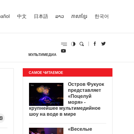
añol
中文
日本語
ລາວ
ភាសាខ្មែរ
한국어
МУЛЬТИМЕДИА
И
САМОЕ ЧИТАЕМОЕ
Остров Фукуок
представляет
«Поцелуй
моря» -
крупнейшее мультимедийное
шоу на воде в мире
«Веселые