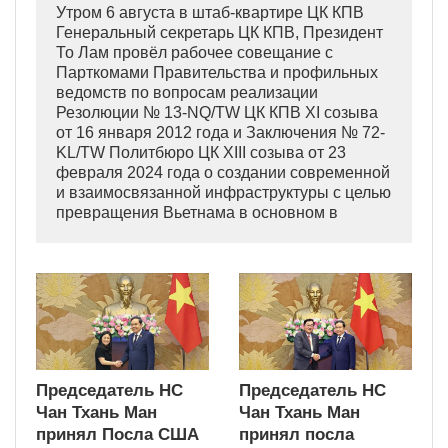
Утром 6 августа в штаб-квартире ЦК КПВ
Генеральный секретарь ЦК КПВ, Президент
То Лам провёл рабочее совещание с
Парткомами Правительства и профильных
ведомств по вопросам реализации
Резолюции № 13-NQ/TW ЦК КПВ XI созыва
от 16 января 2012 года и Заключения № 72-
KL/TW Политбюро ЦК XIII созыва от 23
февраля 2024 года о создании современной
и взаимосвязанной инфраструктуры с целью
превращения Вьетнама в основном в
индустриально развитую страну
современного типа.
Председатель НС
Председатель НС
Чан Тхань Ман
Чан Тхань Ман
принял Посла США
принял посла