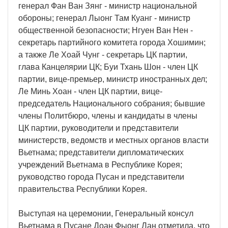
генерал Фан Ван Зянг - министр национальной
обороны; генерал Лыонг Там Куанг - министр
общественной безопасности; Нгуен Ван Нен -
секретарь партийного комитета города Хошимин;
а также Ле Хоай Чунг - секретарь ЦК партии,
глава Канцелярии ЦК; Буи Тхань Шон - член ЦК
партии, вице-премьер, министр иностранных дел;
Ле Минь Хоан - член ЦК партии, вице-
председатель Национального собрания; бывшие
члены Политбюро, члены и кандидаты в члены
ЦК партии, руководители и представители
министерств, ведомств и местных органов власти
Вьетнама; представители дипломатических
учреждений Вьетнама в Республике Корея;
руководство города Пусан и представители
правительства Республики Корея.
Выступая на церемонии, Генеральный консул
Вьетнама в Пусане Доан Фыонг Лан отметила, что