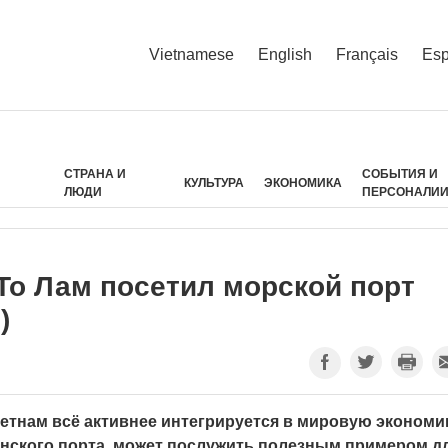
Vietnamese
English
Français
Esp
СТРАНА И
СОБЫТИЯ И
КУЛЬТУРА
ЭКОНОМИКА
ЛЮДИ
ПЕРСОНАЛИ
То Лам посетил морской порт
)
етнам всё активнее интегрируется в мировую экономик
анского порта, может послужить полезным примером д