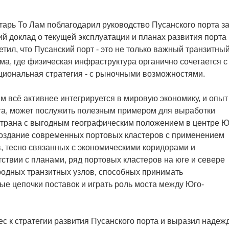
тарь То Лам поблагодарил руководство Пусанского порта з
й доклад о текущей эксплуатации и планах развития порта
етил, что Пусанский порт - это не только важный транзитны
ема, где физическая инфраструктура органично сочетается с
циональная стратегия - с рыночными возможностями.
м всё активнее интегрируется в мировую экономику, и опыт
рта, может послужить полезным примером для выработки
 страна с выгодным географическим положением в центре Ю
 создание современных портовых кластеров с применением
, тесно связанных с экономическими коридорами и
ствии с планами, ряд портовых кластеров на юге и севере
родных транзитных узлов, способных принимать
ые цепочки поставок и играть роль моста между Юго-
с к стратегии развития Пусанского порта и выразил надеж