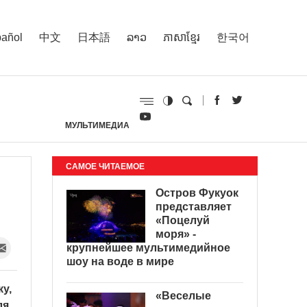
añol
中文
日本語
ລາວ
ភាសាខ្មែរ
한국어
МУЛЬТИМЕДИА
И
САМОЕ ЧИТАЕМОЕ
Остров Фукуок
представляет
«Поцелуй
моря» -
крупнейшее мультимедийное
шоу на воде в мире
у,
«Веселые
ля