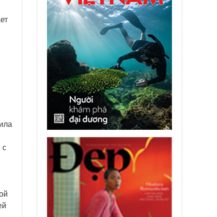
ет
й
чила
 с
ой
ей