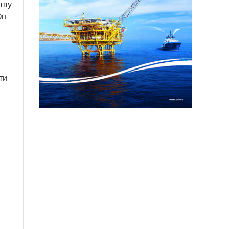
тву
Он
ти