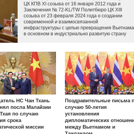
ЦК КПВ XI созыва от 16 января 2012 года и
Заключения № 72-KL/TW Политбюро ЦК XIII
созыва от 23 февраля 2024 года о создании
современной и взаимосвязанной
инфраструктуры с целью превращения Вьетнама
в основном в индустриально развитую страну
современного типа.
атель НС Чан Тхань
Поздравительные письма 
нял посла Малайзии
случаю 50-летия
 Тхая по случаю
установления
ия срока
дипломатических отношен
тической миссии
между Вьетнамом и
Таиландом