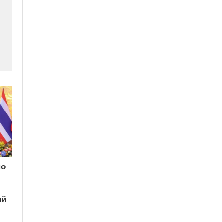
по
ий