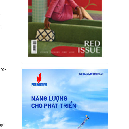
а
й
го-
ду