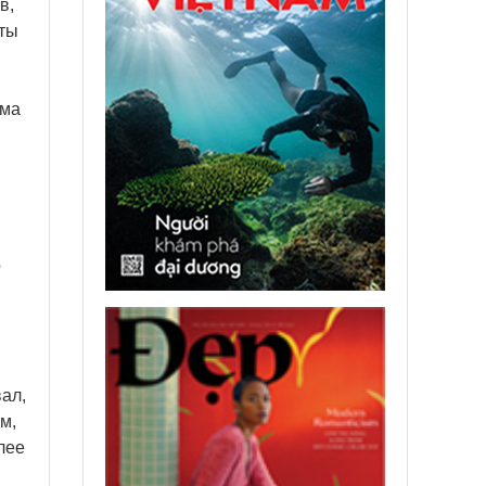
в,
оты
ама
о
ал,
м,
лее