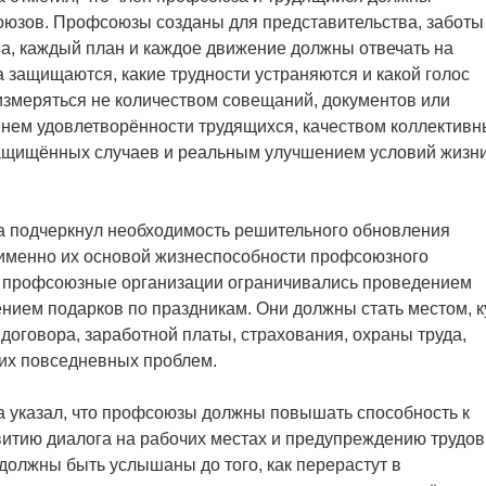
оюзов. Профсоюзы созданы для представительства, заботы
а, каждый план и каждое движение должны отвечать на
а защищаются, какие трудности устраняются и какой голос
змеряться не количеством совещаний, документов или
внем удовлетворённости трудящихся, качеством коллективн
ащищённых случаев и реальным улучшением условий жизни
ва подчеркнул необходимость решительного обновления
именно их основой жизнеспособности профсоюзного
е профсоюзные организации ограничивались проведением
ением подарков по праздникам. Они должны стать местом, к
договора, заработной платы, страхования, охраны труда,
гих повседневных проблем.
а указал, что профсоюзы должны повышать способность к
витию диалога на рабочих местах и предупреждению трудо
должны быть услышаны до того, как перерастут в