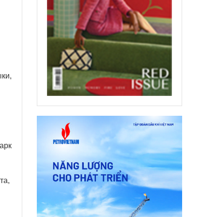
ки,
арк
та,