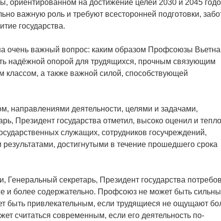
ны, ориентированном на достижение целей 2030 и 2045 годо
льно важную роль и требуют всесторонней подготовки, заб
итие государства.
на очень важный вопрос: каким образом Профсоюзы Вьетн
ать надёжной опорой для трудящихся, прочным связующим
м классом, а также важной силой, способствующей
м, направлениями деятельности, целями и задачами,
ь, Президент государства отметил, высоко оценил и тепл
государственных служащих, сотрудников госучреждений,
результатами, достигнутыми в течение прошедшего срока
, Генеральный секретарь, Президент государства потребов
е и более содержательно. Профсоюз не может быть сильны
жет быть привлекательным, если трудящиеся не ощущают бо
ет считаться современным, если его деятельность по-