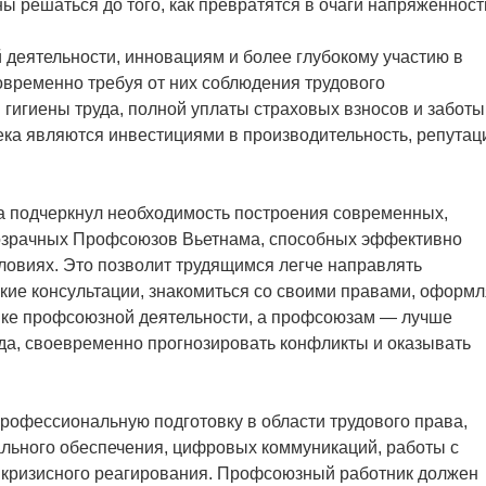
 решаться до того, как превратятся в очаги напряжённост
деятельности, инновациям и более глубокому участию в
овременно требуя от них соблюдения трудового
 гигиены труда, полной уплаты страховых взносов и заботы
ека являются инвестициями в производительность, репута
ва подчеркнул необходимость построения современных,
озрачных Профсоюзов Вьетнама, способных эффективно
ловиях. Это позволит трудящимся легче направлять
кие консультации, знакомиться со своими правами, оформл
енке профсоюзной деятельности, а профсоюзам — лучше
да, своевременно прогнозировать конфликты и оказывать
офессиональную подготовку в области трудового права,
ального обеспечения, цифровых коммуникаций, работы с
икризисного реагирования. Профсоюзный работник должен