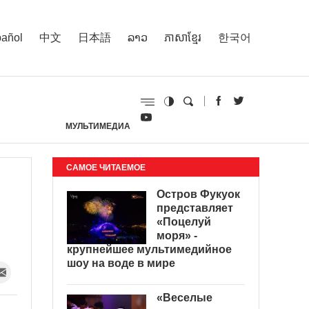
añol
中文
日本語
ລາວ
ភាសាខ្មែរ
한국어
МУЛЬТИМЕДИА
И
САМОЕ ЧИТАЕМОЕ
Остров Фукуок
представляет
«Поцелуй
моря» -
крупнейшее мультимедийное
шоу на воде в мире
«Веселые