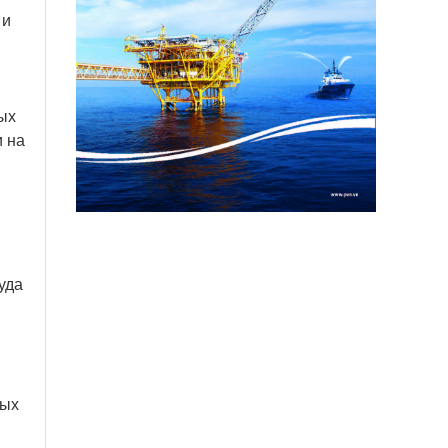
 и
ых
 на
уда
вых