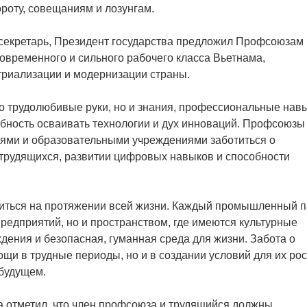
роту, совещаниям и лозунгам.
секретарь, Президент государства предложил Профсоюзам
временного и сильного рабочего класса Вьетнама,
триализации и модернизации страны.
 трудолюбивые руки, но и знания, профессиональные навы
обность осваивать технологии и дух инноваций. Профсоюзы
иями и образовательными учреждениями заботиться о
рудящихся, развитии цифровых навыков и способности
иться на протяжении всей жизни. Каждый промышленный п
редприятий, но и пространством, где имеются культурные
дения и безопасная, гуманная среда для жизни. Забота о
ощи в трудные периоды, но и в создании условий для их рос
 будущем.
а отметил, что член профсоюза и трудящийся должны