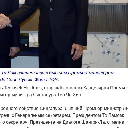
т То Лам встретился с бывшим Премьер-министром
Ли Сянь Луном. Фото: ВИА
ль Temasek Holdings, старший советник Канцелярии Премье
мьер-министра Сингапура Тео Чи Хин.
ародного действия Сингапура, бывший Премьер-министр Л
тречи с Генеральным секретарём, Президентом То Ламом;
о секретаря, Президента на Диалоге Шангри-Ла, отметив, 