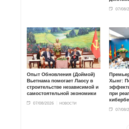
07/08/
Опыт Обновления (Доймой)
Премьер
Вьетнама помогает Лаосу в
Хынг: П
строительстве независимой и
эффекти
самостоятельной экономики
при реа
кибербе
07/08/2026
НОВОСТИ
07/08/