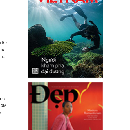
.
и
н Ю
ия,
 на
ер-
вом
у