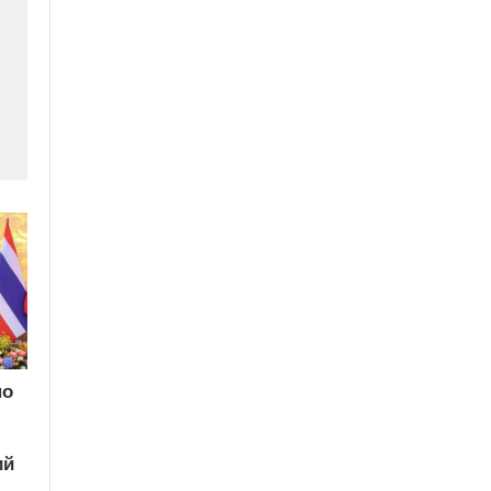
по
ий