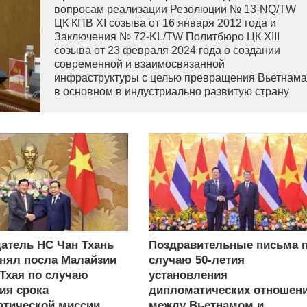
вопросам реализации Резолюции № 13-NQ/TW
ЦК КПВ XI созыва от 16 января 2012 года и
Заключения № 72-KL/TW Политбюро ЦК XIII
созыва от 23 февраля 2024 года о создании
современной и взаимосвязанной
инфраструктуры с целью превращения Вьетнама
в основном в индустриально развитую страну
современного типа.
атель НС Чан Тхань
Поздравительные письма 
нял посла Малайзии
случаю 50-летия
 Тхая по случаю
установления
ия срока
дипломатических отношен
тической миссии
между Вьетнамом и