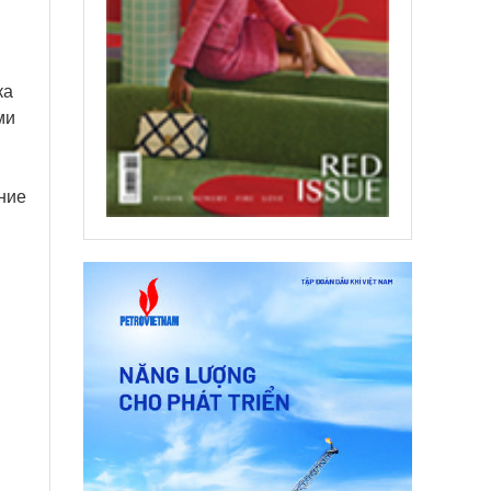
ка
ми
ние