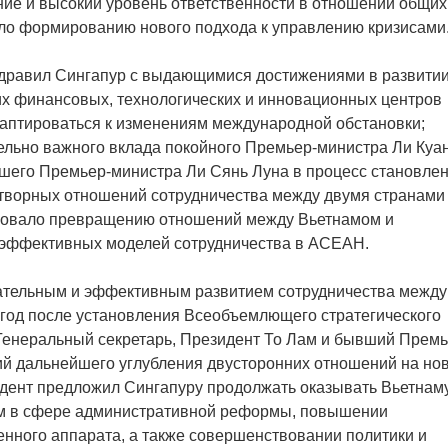
ние и высокий уровень ответственности в отношении общих
ало формированию нового подхода к управлению кризисами
здравил Сингапур с выдающимися достижениями в развити
их финансовых, технологических и инновационных центров
адаптироваться к изменениям международной обстановки;
ельно важного вклада покойного Премьер-министра Ли Куа
вшего Премьер-министра Ли Сянь Луна в процесс становлен
отворных отношений сотрудничества между двумя странами
твовало превращению отношений между Вьетнамом и
 эффективных моделей сотрудничества в АСЕАН.
ательным и эффективным развитием сотрудничества между
 год после установления Всеобъемлющего стратегического
Генеральный секретарь, Президент То Лам и бывший Премь
ий дальнейшего углубления двусторонних отношений на но
идент предложил Сингапуру продолжать оказывать Вьетнам
ом в сфере административной реформы, повышении
енного аппарата, а также совершенствовании политики и