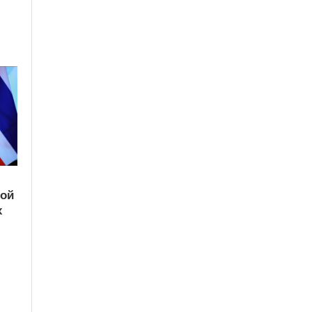
кой
х