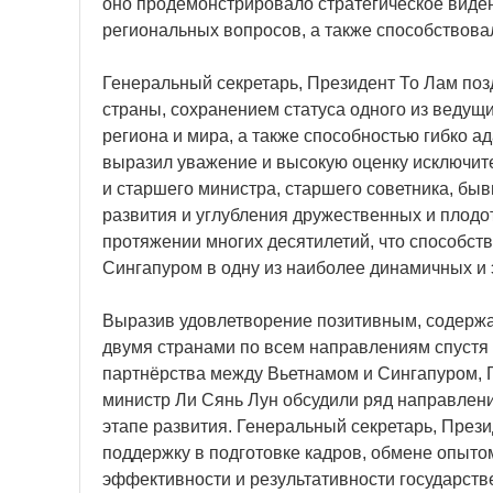
оно продемонстрировало стратегическое виде
региональных вопросов, а также способствов
Генеральный секретарь, Президент То Лам по
страны, сохранением статуса одного из ведущ
региона и мира, а также способностью гибко 
выразил уважение и высокую оценку исключит
и старшего министра, старшего советника, бы
развития и углубления дружественных и плод
протяжении многих десятилетий, что способс
Сингапуром в одну из наиболее динамичных и
Выразив удовлетворение позитивным, содерж
двумя странами по всем направлениям спустя
партнёрства между Вьетнамом и Сингапуром, 
министр Ли Сянь Лун обсудили ряд направлен
этапе развития. Генеральный секретарь, През
поддержку в подготовке кадров, обмене опыт
эффективности и результативности государств