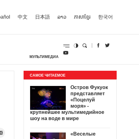
añol
中文
日本語
ລາວ
ភាសាខ្មែរ
한국어
МУЛЬТИМЕДИА
И
САМОЕ ЧИТАЕМОЕ
Остров Фукуок
представляет
«Поцелуй
моря» -
крупнейшее мультимедийное
шоу на воде в мире
«Веселые