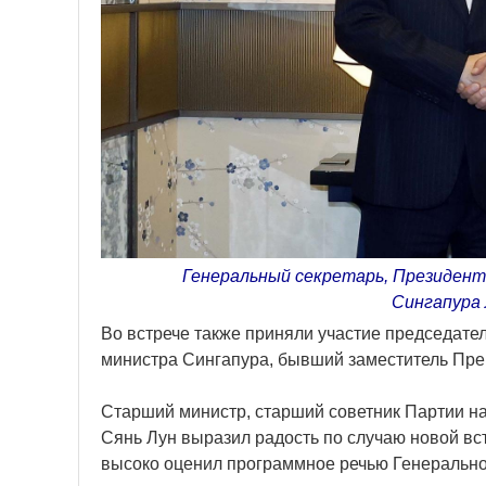
Генеральный секретарь, Президен
Сингапура 
Во встрече также приняли участие председате
министра Сингапура, бывший заместитель Пре
Старший министр, старший советник Партии н
Сянь Лун выразил радость по случаю новой вс
высоко оценил программное речью Генеральног