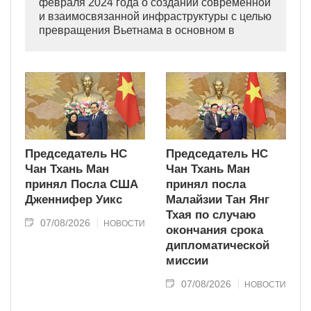
февраля 2024 года о создании современной
и взаимосвязанной инфраструктуры с целью
превращения Вьетнама в основном в
индустриально развитую страну
современного типа.
Председатель НС
Председатель НС
Чан Тхань Ман
Чан Тхань Ман
принял Посла США
принял посла
Дженнифер Уикс
Малайзии Тан Янг
Тхая по случаю
07/08/2026
НОВОСТИ
окончания срока
дипломатической
миссии
07/08/2026
НОВОСТИ