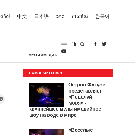
añol
中文
日本語
ລາວ
ភាសាខ្មែរ
한국어
МУЛЬТИМЕДИА
И
САМОЕ ЧИТАЕМОЕ
Остров Фукуок
представляет
«Поцелуй
моря» -
крупнейшее мультимедийное
шоу на воде в мире
«Веселые