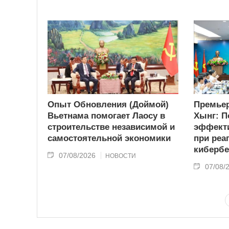
Опыт Обновления (Доймой)
Премьер
Вьетнама помогает Лаосу в
Хынг: П
строительстве независимой и
эффекти
самостоятельной экономики
при реа
кибербе
07/08/2026
НОВОСТИ
07/08/