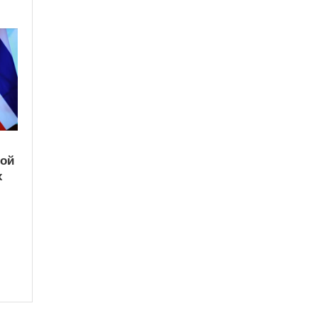
кой
х