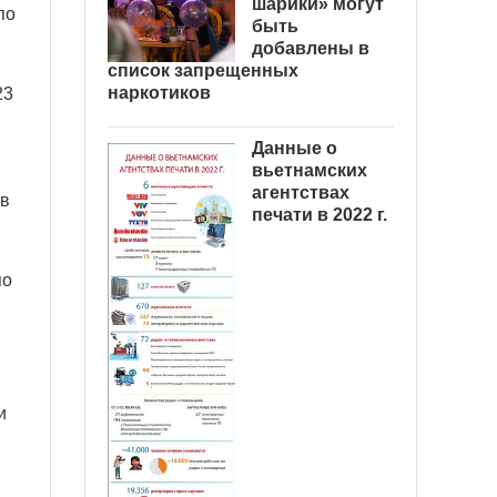
шарики» могут
по
быть
добавлены в
список запрещенных
наркотиков
23
Данные о
вьетнамских
агентствах
 в
печати в 2022 г.
по
и