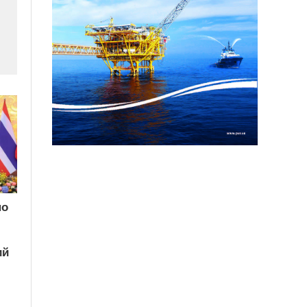
по
ий