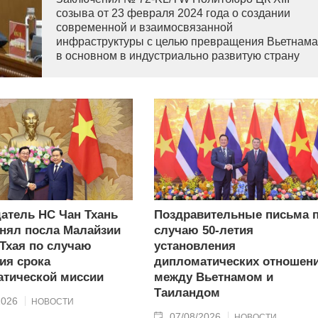
созыва от 23 февраля 2024 года о создании
современной и взаимосвязанной
инфраструктуры с целью превращения Вьетнама
в основном в индустриально развитую страну
современного типа.
атель НС Чан Тхань
Поздравительные письма 
нял посла Малайзии
случаю 50-летия
 Тхая по случаю
установления
ия срока
дипломатических отношен
тической миссии
между Вьетнамом и
Таиландом
2026
НОВОСТИ
07/08/2026
НОВОСТИ