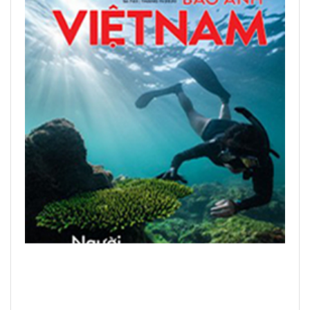
Вьетнам - идеальное
направление для цифровых
кочевников
Журнал ОАЭ назвал Фукуок «глобальным
туристическим центром» 2026 года
ЧИТАТЬ ПЕЧАТНЫЕ ПУБЛИКАЦИИ