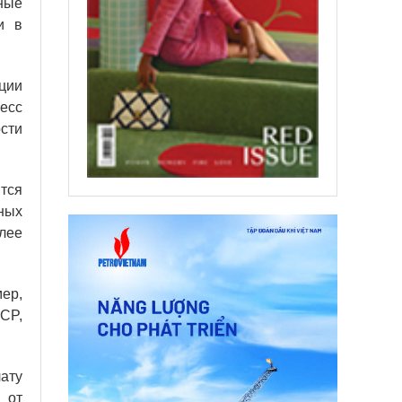
ные
и в
ции
есс
сти
тся
дных
лее
ер,
CP,
ату
 от