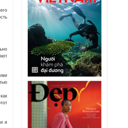
его
сть
ьно
ают
ыми
тью
 как
тот
и и