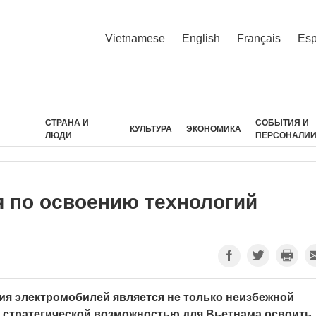
Vietnamese
English
Français
Esp
СТРАНА И
СОБЫТИЯ И
КУЛЬТУРА
ЭКОНОМИКА
ЛЮДИ
ПЕРСОНАЛИ
я по освоению технологий
я электромобилей является не только неизбежной
и стратегической возможностью для Вьетнама освоить