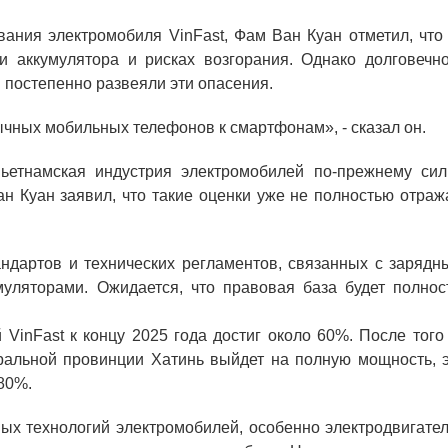
ания электромобиля VinFast, Фам Ван Куан отметил, что 
и аккумулятора и рисках возгорания. Однако долговечно
 постепенно развеяли эти опасения.
ычных мобильных телефонов к смартфонам», - сказал он.
вьетнамская индустрия электромобилей по-прежнему сил
н Куан заявил, что такие оценки уже не полностью отраж
андартов и технических регламентов, связанных с зарядн
уляторами. Ожидается, что правовая база будет полнос
VinFast к концу 2025 года достиг около 60%. После того
ральной провинции Хатинь выйдет на полную мощность, э
 80%.
ых технологий электромобилей, особенно электродвигател