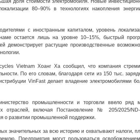
льшая доля стоимости электромобиля. Новые инвестицион
окализации 80–90% в технологиях накопления энерги
одителями с иностранным капиталом, уровень локализа
тнаме остается лишь на уровне 10–15%, быстрый прогр
лей демонстрирует растущие производственные возможно
нологии.
rcycles Vietnam Хоанг Ха сообщил, что компания стреми
ьности. По его словам, благодаря сети из 150 тыс. заря
истрибуции VinFast делает владение электромобилями бо
инистерство промышленности и торговли ввело ряд м
ых отраслей, включая Постановление № 205/2025/ND-
я о развитии промышленной поддержки.
ых значительных за всю историю и охватывают налоги, пл
землю. Предприятия могут пользоваться освобождением