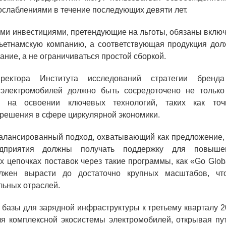
ослаблениями в течение последующих девяти лет.
ыми инвестициями, претендующие на льготы, обязаны вклю
вьетнамскую компанию, а соответствующая продукция дол
ние, а не ограничиваться простой сборкой.
ктора Института исследований стратегии бренд
и электромобилей должно быть сосредоточено не только
 на освоении ключевых технологий, таких как точ
решения в сфере циркулярной экономики.
балансированный подход, охватывающий как предложение, 
дприятия должны получать поддержку для повыше
х цепочках поставок через такие программы, как «Go Glob
лжен вырасти до достаточно крупных масштабов, чт
льных отраслей.
азы для зарядной инфраструктуры к третьему кварталу 2
я комплексной экосистемы электромобилей, открывая пут