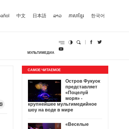
añol
中文
日本語
ລາວ
ភាសាខ្មែរ
한국어
МУЛЬТИМЕДИА
И
САМОЕ ЧИТАЕМОЕ
Остров Фукуок
представляет
«Поцелуй
моря» -
крупнейшее мультимедийное
шоу на воде в мире
«Веселые