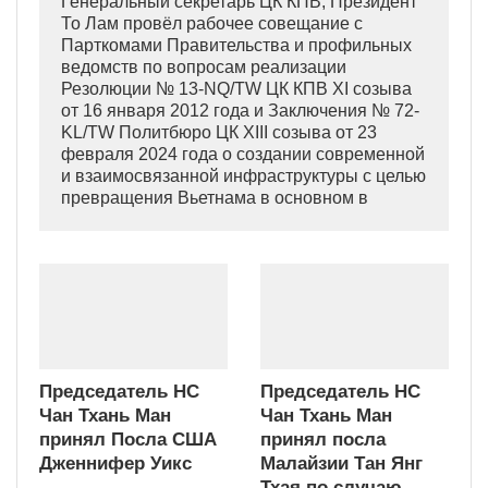
Генеральный секретарь ЦК КПВ, Президент
То Лам провёл рабочее совещание с
Парткомами Правительства и профильных
ведомств по вопросам реализации
Резолюции № 13-NQ/TW ЦК КПВ XI созыва
от 16 января 2012 года и Заключения № 72-
KL/TW Политбюро ЦК XIII созыва от 23
февраля 2024 года о создании современной
и взаимосвязанной инфраструктуры с целью
превращения Вьетнама в основном в
индустриально развитую страну
современного типа.
Председатель НС
Председатель НС
Чан Тхань Ман
Чан Тхань Ман
принял Посла США
принял посла
Дженнифер Уикс
Малайзии Тан Янг
Тхая по случаю