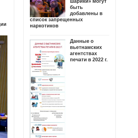
шарики» могут
быть
добавлены в
список запрещенных
ции
наркотиков
Данные о
вьетнамских
агентствах
печати в 2022 г.