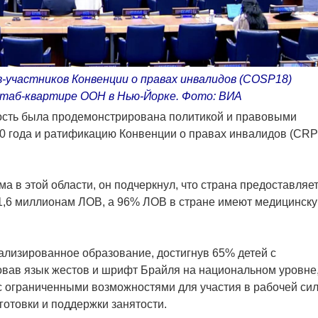
-участников Конвенции о правах инвалидов (COSP18)
 штаб-квартире ООН в Нью-Йорке. Фото: ВИA
ность была продемонстрирована политикой и правовыми
10 года и ратификацию Конвенции о правах инвалидов (CR
а в этой области, он подчеркнул, что страна предоставляе
1,6 миллионам ЛОВ, а 96% ЛОВ в стране имеют медицинск
ализированное образование, достигнув 65% детей с
вав язык жестов и шрифт Брайля на национальном уровне,
с ограниченными возможностями для участия в рабочей си
отовки и поддержки занятости.