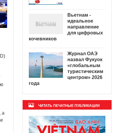
Вьетнам -
идеальное
направление
для цифровых
кочевников
Журнал ОАЭ
PD)
назвал Фукуок
«глобальным
туристическим
центром» 2026
т
года
ую
ЧИТАТЬ ПЕЧАТНЫЕ ПУБЛИКАЦИИ
 а
ле