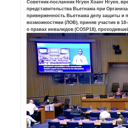
Советник-посланник Нгуен Хоанг Нгуен, в
представительства Вьетнама при Организ
приверженность Вьетнама делу защиты и 
возможностями (ЛОВ), приняв участие в 18
о правах инвалидов (COSP18), проходившей