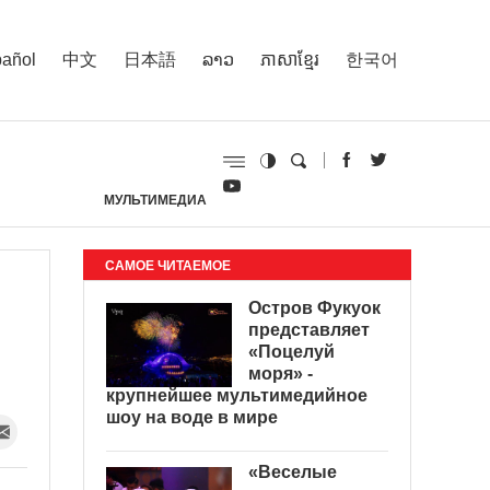
añol
中文
日本語
ລາວ
ភាសាខ្មែរ
한국어
МУЛЬТИМЕДИА
И
САМОЕ ЧИТАЕМОЕ
Остров Фукуок
представляет
«Поцелуй
моря» -
крупнейшее мультимедийное
шоу на воде в мире
«Веселые