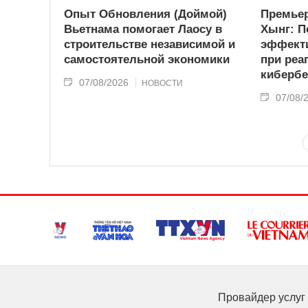
Опыт Обновления (Доймой)
Премьер
Вьетнама помогает Лаосу в
Хынг: П
строительстве независимой и
эффекти
самостоятельной экономики
при реа
кибербе
07/08/2026
НОВОСТИ
07/08/
Провайдер услуг 