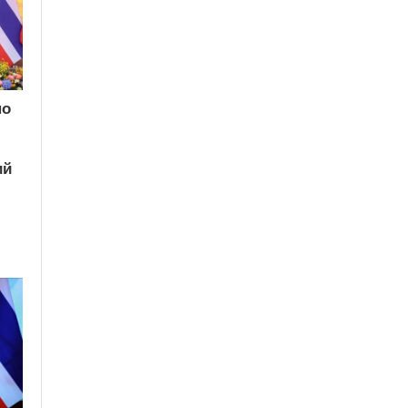
по
ий