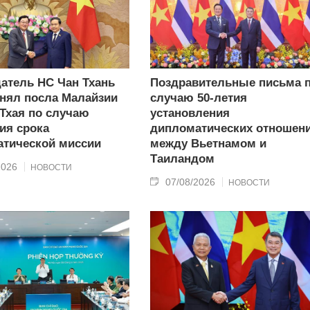
атель НС Чан Тхань
Поздравительные письма 
нял посла Малайзии
случаю 50-летия
 Тхая по случаю
установления
ия срока
дипломатических отношен
тической миссии
между Вьетнамом и
Таиландом
2026
НОВОСТИ
07/08/2026
НОВОСТИ