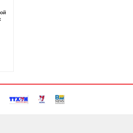
кой
х