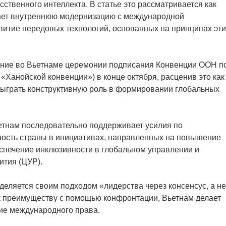
сственного интеллекта. В статье это рассматривается как
ывает внутреннюю модернизацию с международной
витие передовых технологий, основанных на принципах эти
ение во Вьетнаме церемонии подписания Конвенции ООН п
«Ханойской конвенции») в конце октября, расценив это как
сыграть конструктивную роль в формировании глобальных
етнам последовательно поддерживает усилия по
ость страны в инициативах, направленных на повышение
спечение инклюзивности в глобальном управлении и
ития (ЦУР).
деляется своим подходом «лидерства через консенсус, а не
 к преимуществу с помощью конфронтации, Вьетнам делает
тие международного права.