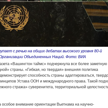
ает с речью на общих дебатах высокого уровня 80-й
 Организации Объединенных Наций. Фото: ВИA
азета «Вашингтон таймс» подчеркнула все более заметную
дной» страны. «Гибкая, но твердая» внешняя политика
 демонстрирует способность страны адаптироваться, тверд
инципов Устава ООН и международного права. Такой подх
жного стража» суверенитета, территориальной целостност
ла особое внимание ориентации Вьетнама на научно-