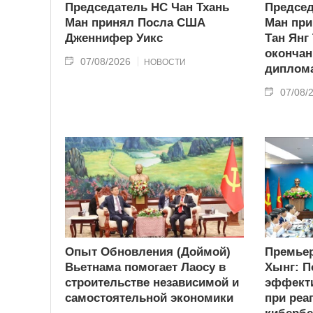
Председатель НС Чан Тхань
Председ
Ман принял Посла США
Ман при
Дженнифер Уикс
Тан Янг
окончан
07/08/2026
НОВОСТИ
диплома
07/08/
Опыт Обновления (Доймой)
Премьер
Вьетнама помогает Лаосу в
Хынг: П
строительстве независимой и
эффекти
самостоятельной экономики
при реа