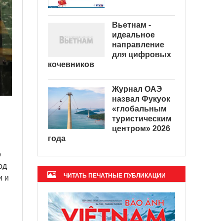
Вьетнам -
идеальное
направление
для цифровых
кочевников
Журнал ОАЭ
назвал Фукуок
«глобальным
туристическим
центром» 2026
года
о
од
ЧИТАТЬ ПЕЧАТНЫЕ ПУБЛИКАЦИИ
и и