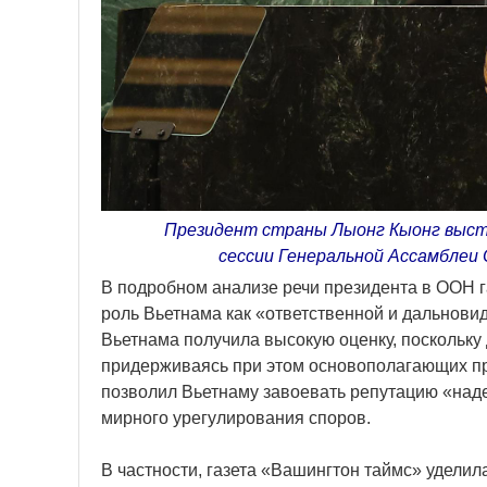
Президент страны Лыонг Кыонг выступ
сессии Генеральной Ассамблеи
В подробном анализе речи президента в ООН г
роль Вьетнама как «ответственной и дальнови
Вьетнама получила высокую оценку, поскольку
придерживаясь при этом основополагающих пр
позволил Вьетнаму завоевать репутацию «наде
мирного урегулирования споров.
В частности, газета «Вашингтон таймс» удели