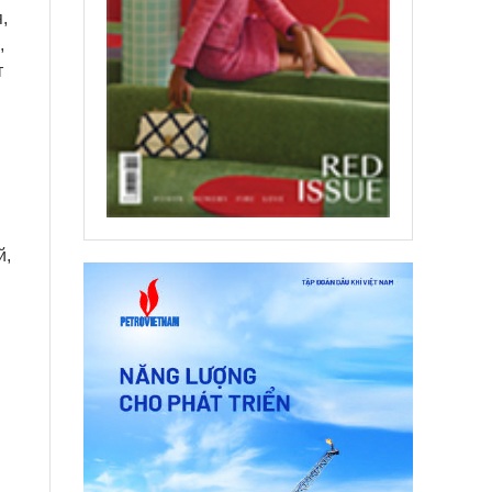
,
,
т
й,