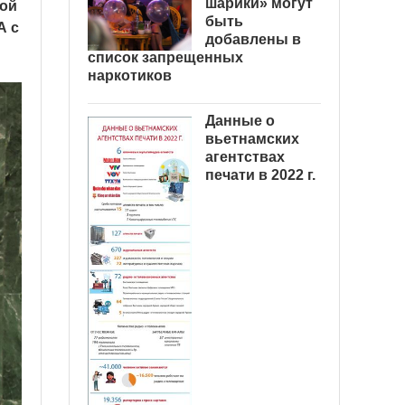
шарики» могут
ной
быть
А с
добавлены в
список запрещенных
наркотиков
Данные о
вьетнамских
агентствах
печати в 2022 г.