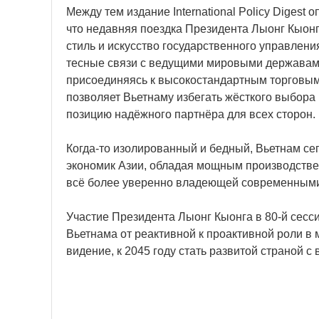
Между тем издание International Policy Digest
что недавняя поездка Президента Лыонг Кыон
стиль и искусство государственного управлен
тесные связи с ведущими мировыми державам
присоединяясь к высокостандартным торговым
позволяет Вьетнаму избегать жёсткого выбора
позицию надёжного партнёра для всех сторон.
Когда-то изолированный и бедный, Вьетнам с
экономик Азии, обладая мощным производстве
всё более уверенно владеющей современными 
Участие Президента Лыонг Кыонга в 80-й сес
Вьетнама от реактивной к проактивной роли в
видение, к 2045 году стать развитой страной с