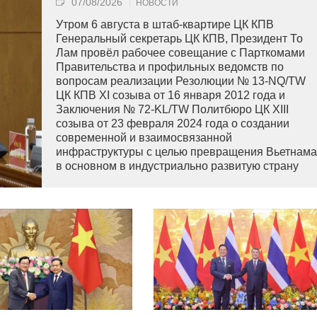
07/08/2026
НОВОСТИ
Утром 6 августа в штаб-квартире ЦК КПВ
Генеральный секретарь ЦК КПВ, Президент То
Лам провёл рабочее совещание с Парткомами
Правительства и профильных ведомств по
вопросам реализации Резолюции № 13-NQ/TW
ЦК КПВ XI созыва от 16 января 2012 года и
Заключения № 72-KL/TW Политбюро ЦК XIII
созыва от 23 февраля 2024 года о создании
современной и взаимосвязанной
инфраструктуры с целью превращения Вьетнама
в основном в индустриально развитую страну
современного типа.