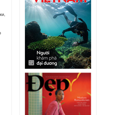
ки,
о