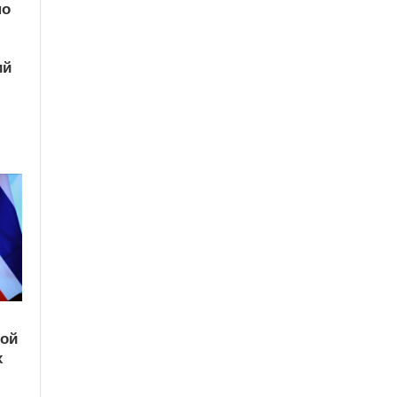
по
ий
кой
х