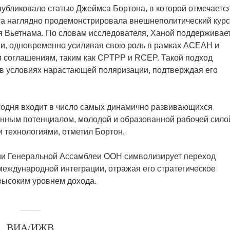
 опубликовало статью Джеймса Бортона, в которой отмечается
га наглядно продемонстрировала внешнеполитический курс
ия Вьетнама. По словам исследователя, Ханой поддерживае
и, одновременно усиливая свою роль в рамках АСЕАН и
 соглашениям, таким как CPTPP и RCEP. Такой подход
 в условиях нарастающей поляризации, подтверждая его
егодня входит в число самых динамично развивающихся
нным потенциалом, молодой и образованной рабочей сило
технологиями, отметил Бортон.
сии Генеральной Ассамблеи ООН символизирует переход
 международной интеграции, отражая его стратегическое
 высоким уровнем дохода.
ВИА/ИЖВ