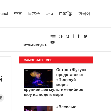
añol
中文
日本語
ລາວ
ភាសាខ្មែរ
한국어
МУЛЬТИМЕДИА
И
САМОЕ ЧИТАЕМОЕ
Остров Фукуок
представляет
й
«Поцелуй
моря» -
крупнейшее мультимедийное
шоу на воде в мире
«Веселые