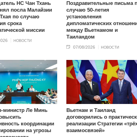
атель НС Чан Тхань
Поздравительные письма 
нял посла Малайзии
случаю 50-летия
 Тхая по случаю
установления
ия срока
дипломатических отношен
тической миссии
между Вьетнамом и
Таиландом
2026
НОВОСТИ
07/08/2026
НОВОСТИ
-министр Ле Минь
Вьетнам и Таиланд
овысить
договорились о практичес
вность координации
реализации Стратегии «трё
гировании на угрозы
взаимосвязей»