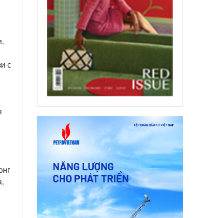
,
и с
я
онг
,