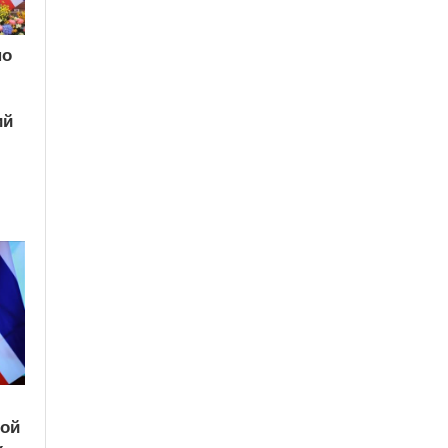
по
ий
кой