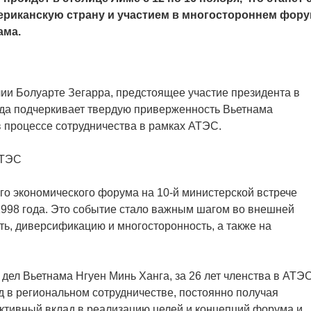
ериканскую страну и участием в многостороннем фор
ама.
и Болуарте Зегарра, предстоящее участие президента в
да подчеркивает твердую приверженность Вьетнама
в процессе сотрудничества в рамках АТЭС.
АТЭС
о экономического форума на 10-й министерской встрече
1998 года. Это событие стало важным шагом во внешней
ть, диверсификацию и многосторонность, а также на
дел Вьетнама Нгуен Минь Ханга, за 26 лет членства в АТЭ
д в региональном сотрудничестве, постоянно получая
ктивный вклад в реализацию целей и концепций форума и