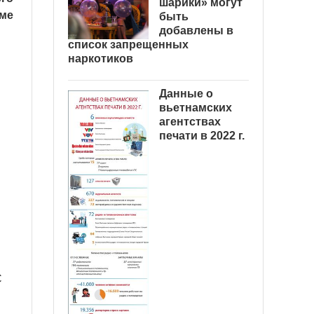
шарики» могут
уме
быть
добавлены в
список запрещенных
наркотиков
Данные о
вьетнамских
агентствах
печати в 2022 г.
С