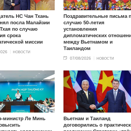
атель НС Чан Тхань
Поздравительные письма 
нял посла Малайзии
случаю 50-летия
 Тхая по случаю
установления
ия срока
дипломатических отношен
тической миссии
между Вьетнамом и
Таиландом
2026
НОВОСТИ
07/08/2026
НОВОСТИ
-министр Ле Минь
Вьетнам и Таиланд
овысить
договорились о практичес