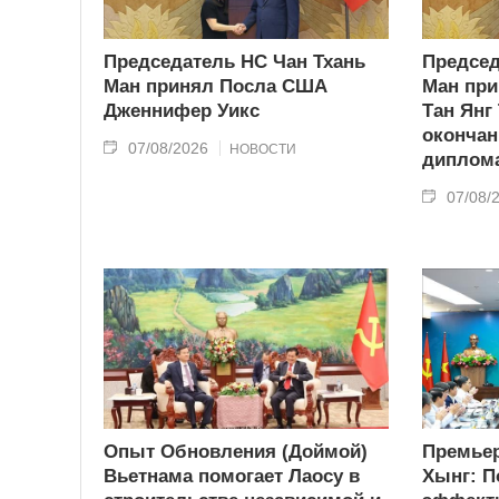
Председатель НС Чан Тхань
Председ
Ман принял Посла США
Ман при
Дженнифер Уикс
Тан Янг
окончан
07/08/2026
НОВОСТИ
диплома
07/08/
Опыт Обновления (Доймой)
Премьер
Вьетнама помогает Лаосу в
Хынг: П