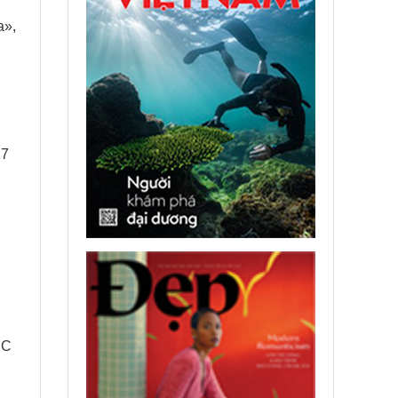
а»,
17
ЭС