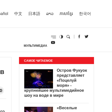
añol
中文
日本語
ລາວ
ភាសាខ្មែរ
한국어
МУЛЬТИМЕДИА
И
САМОЕ ЧИТАЕМОЕ
 в
Остров Фукуок
представляет
«Поцелуй
моря» -
крупнейшее мультимедийное
шоу на воде в мире
«Веселые
его