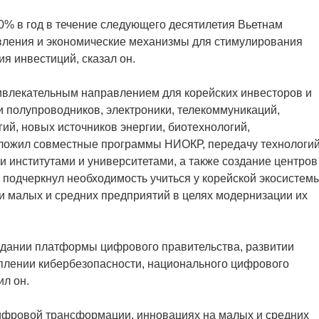
0% в год в течение следующего десятилетия Вьетнам
авления и экономические механизмы для стимулирования
я инвестиций, сказал он.
ривлекательным направлением для корейских инвесторов и
и полупроводников, электроники, телекоммуникаций,
гий, новых источников энергии, биотехнологий,
дложил совместные программы НИОКР, передачу технологи
 институтами и университетами, а также создание центров
 подчеркнул необходимость учиться у корейской экосистем
и малых и средних предприятий в целях модернизации их
оздании платформы цифрового правительства, развитии
еплении кибербезопасности, национального цифрового
ил он.
ифровой трансформации, инновациях на малых и средних