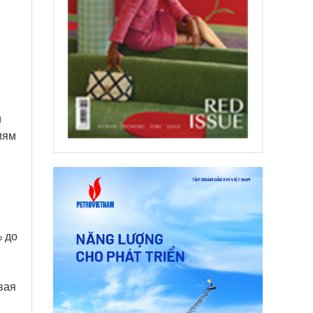
и
иям
% до
вая