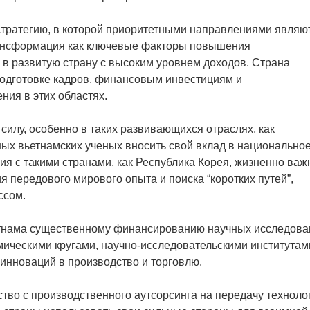
стратегию, в которой приоритетными направлениями являю
рансформация как ключевые факторы повышения
в развитую страну с высоким уровнем доходов. Страна
подготовке кадров, финансовым инвестициям и
ия в этих областях.
илу, особенно в таких развивающихся отраслях, как
ных вьетнамских ученых вносить свой вклад в национально
ия с такими странами, как Республика Корея, жизненно ва
я передового мирового опыта и поиска “коротких путей”,
ссом.
етнама существенному финансированию научных исследова
мическими кругами, научно-исследовательскими институтам
инноваций в производство и торговлю.
тво с производственного аутсорсинга на передачу техноло