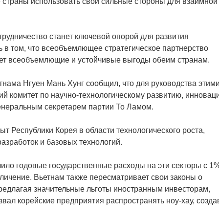
е страны использовать свои сильные стороны для взаимной
трудничество станет ключевой опорой для развития
 в том, что всеобъемлющее стратегическое партнерство
ет всеобъемлющие и устойчивые выгоды обеим странам.
тнама Нгуен Мань Хунг сообщил, что для руководства этим
й комитет по научно-технологическому развитию, инновац
енеральным секретарем партии То Ламом.
ыт Республики Корея в области технологического роста,
азработок и базовых технологий.
чило годовые государственные расходы на эти секторы с 1
личение. Вьетнам также пересматривает свои законы о
предлагая значительные льготы иностранным инвесторам,
звал корейские предприятия распространять ноу-хау, созда