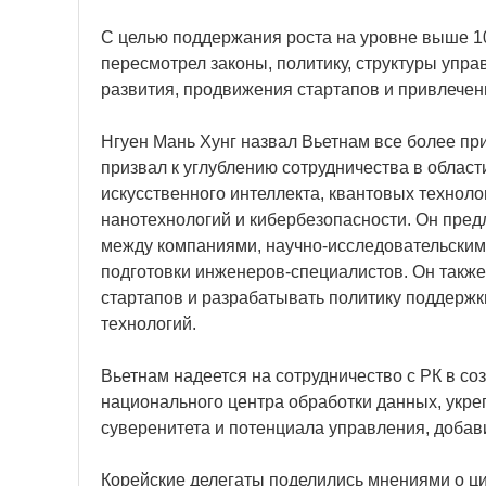
С целью поддержания роста на уровне выше 1
пересмотрел законы, политику, структуры упр
развития, продвижения стартапов и привлечени
Нгуен Мань Хунг назвал Вьетнам все более п
призвал к углублению сотрудничества в област
искусственного интеллекта, квантовых техноло
нанотехнологий и кибербезопасности. Он пре
между компаниями, научно-исследовательскими
подготовки инженеров-специалистов. Он также
стартапов и разрабатывать политику поддержк
технологий.
Вьетнам надеется на сотрудничество с РК в с
национального центра обработки данных, укр
суверенитета и потенциала управления, добав
Корейские делегаты поделились мнениями о ц