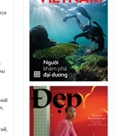
тся
е
жны
ний
и,
гий,