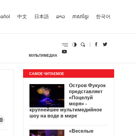
añol
中文
日本語
ລາວ
ភាសាខ្មែរ
한국어
МУЛЬТИМЕДИА
И
САМОЕ ЧИТАЕМОЕ
Остров Фукуок
представляет
«Поцелуй
моря» -
крупнейшее мультимедийное
шоу на воде в мире
«Веселые