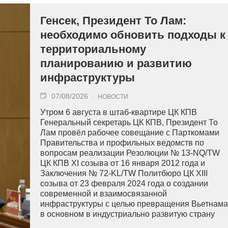
Генсек, Президент То Лам:
необходимо обновить подходы к
территориальному
планированию и развитию
инфраструктуры
07/08/2026
НОВОСТИ
Утром 6 августа в штаб-квартире ЦК КПВ
Генеральный секретарь ЦК КПВ, Президент То
Лам провёл рабочее совещание с Парткомами
Правительства и профильных ведомств по
вопросам реализации Резолюции № 13-NQ/TW
ЦК КПВ XI созыва от 16 января 2012 года и
Заключения № 72-KL/TW Политбюро ЦК XIII
созыва от 23 февраля 2024 года о создании
современной и взаимосвязанной
инфраструктуры с целью превращения Вьетнама
в основном в индустриально развитую страну
современного типа.