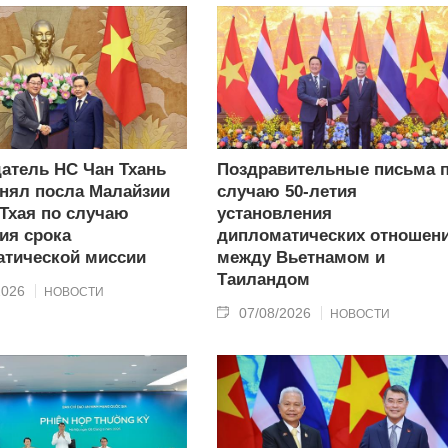
атель НС Чан Тхань
Поздравительные письма 
нял посла Малайзии
случаю 50-летия
 Тхая по случаю
установления
ия срока
дипломатических отношен
тической миссии
между Вьетнамом и
Таиландом
2026
НОВОСТИ
07/08/2026
НОВОСТИ