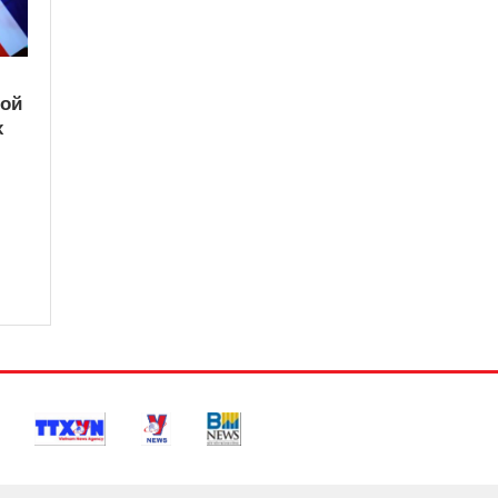
кой
х