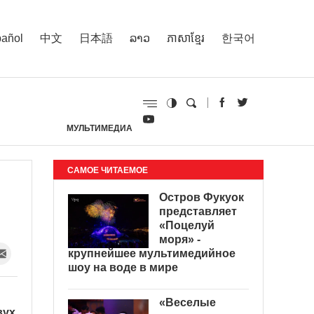
añol
中文
日本語
ລາວ
ភាសាខ្មែរ
한국어
МУЛЬТИМЕДИА
И
САМОЕ ЧИТАЕМОЕ
Остров Фукуок
представляет
«Поцелуй
моря» -
крупнейшее мультимедийное
шоу на воде в мире
«Веселые
вух