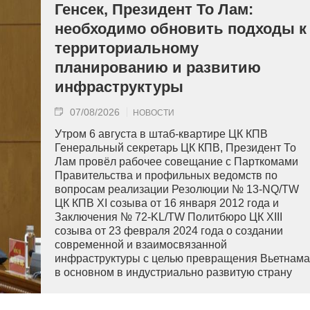
Генсек, Президент То Лам:
необходимо обновить подходы к
территориальному
планированию и развитию
инфраструктуры
07/08/2026
НОВОСТИ
Утром 6 августа в штаб-квартире ЦК КПВ
Генеральный секретарь ЦК КПВ, Президент То
Лам провёл рабочее совещание с Парткомами
Правительства и профильных ведомств по
вопросам реализации Резолюции № 13-NQ/TW
ЦК КПВ XI созыва от 16 января 2012 года и
Заключения № 72-KL/TW Политбюро ЦК XIII
созыва от 23 февраля 2024 года о создании
современной и взаимосвязанной
инфраструктуры с целью превращения Вьетнама
в основном в индустриально развитую страну
современного типа.