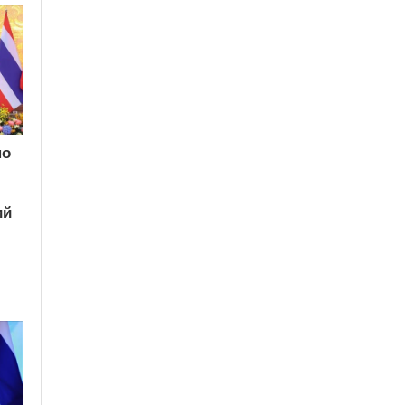
по
ий