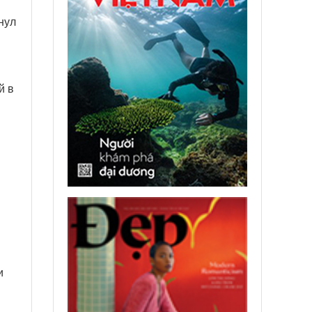
нул
й в
и