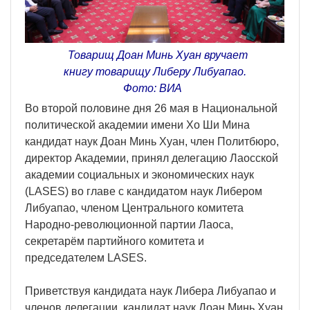
Товарищ Доан Минь Хуан вручает
книгу товарищу Либеру Либуапао.
Фото: ВИА
Во второй половине дня 26 мая в Национальной
политической академии имени Хо Ши Мина
кандидат наук Доан Минь Хуан, член Политбюро,
директор Академии, принял делегацию Лаосской
академии социальных и экономических наук
(LASES) во главе с кандидатом наук Либером
Либуапао, членом Центрального комитета
Народно-революционной партии Лаоса,
секретарём партийного комитета и
председателем LASES.
Приветствуя кандидата наук Либера Либуапао и
членов делегации, кандидат наук Доан Минь Хуан