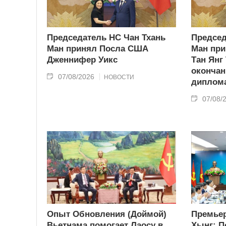
Председатель НС Чан Тхань
Председ
Ман принял Посла США
Ман при
Дженнифер Уикс
Тан Янг
окончан
07/08/2026
НОВОСТИ
диплома
07/08/
Опыт Обновления (Доймой)
Премьер
Вьетнама помогает Лаосу в
Хынг: П