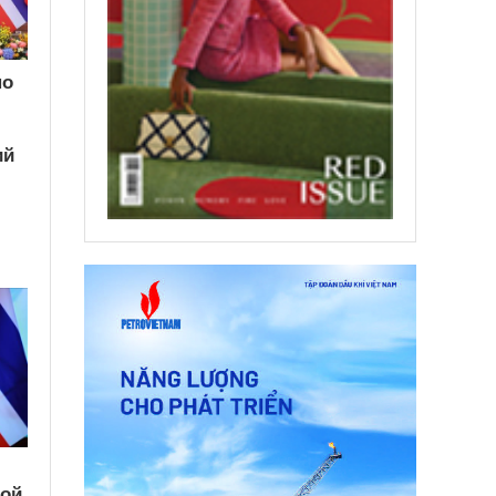
по
ий
кой