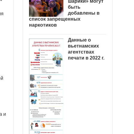
шарики» могут
быть
добавлены в
ия
список запрещенных
наркотиков
Данные о
вьетнамских
агентствах
печати в 2022 г.
ей
а и