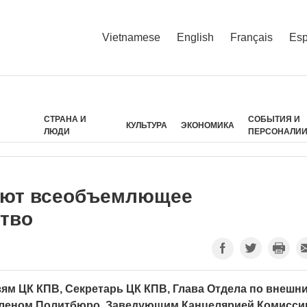
Vietnamese
English
Français
Esp
СТРАНА И
СОБЫТИЯ И
КУЛЬТУРА
ЭКОНОМИКА
ЛЮДИ
ПЕРСОНАЛИ
ляют всеобъемлющее
ство
зям ЦК КПВ, Секретарь ЦК КПВ, Глава Отдела по внешн
 членом Политбюро, Заведующим Канцелярией Комисси