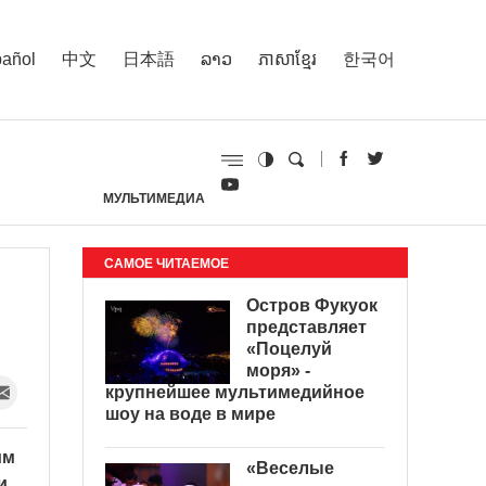
añol
中文
日本語
ລາວ
ភាសាខ្មែរ
한국어
МУЛЬТИМЕДИА
И
САМОЕ ЧИТАЕМОЕ
Остров Фукуок
представляет
«Поцелуй
моря» -
крупнейшее мультимедийное
шоу на воде в мире
им
«Веселые
и