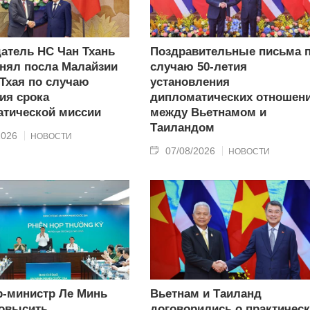
атель НС Чан Тхань
Поздравительные письма 
нял посла Малайзии
случаю 50-летия
 Тхая по случаю
установления
ия срока
дипломатических отношен
тической миссии
между Вьетнамом и
Таиландом
2026
НОВОСТИ
07/08/2026
НОВОСТИ
-министр Ле Минь
Вьетнам и Таиланд
овысить
договорились о практичес